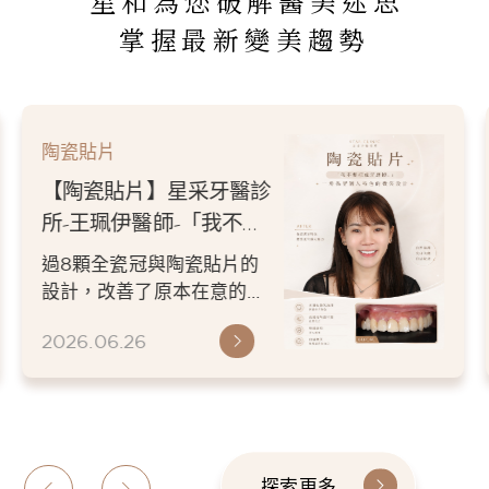
星和為您破解醫美迷思
掌握最新變美趨勢
陶瓷貼片
【陶瓷貼片】星采牙醫診
所-王珮伊醫師-「我不要
把虎牙磨掉。」，一場保
過8顆全瓷冠與陶瓷貼片的
留個人特色的微笑設計
設計，改善了原本在意的顏
色與修復問題，卻依然保留
2026.06.26
患者喜歡的虎牙特色。 因
為...
探索更多