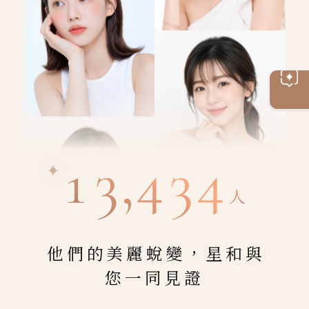
線上
客服
13,434
人
他們的美麗蛻變，星和與
您一同見證