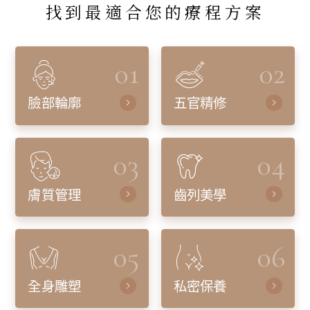
找到最適合您的療程方案
01
02
臉部輪廓
五官精修
03
04
膚質管理
齒列美學
05
06
全身雕塑
私密保養