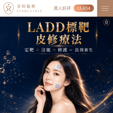
萬人好評
13,434