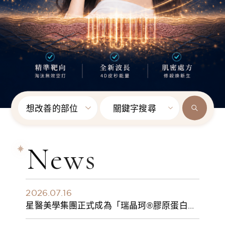
想改善的部位
關鍵字搜尋
News
2026.07.16
星醫美學集團正式成為「瑞晶珂®膠原蛋白植
入劑」台灣獨家總代理