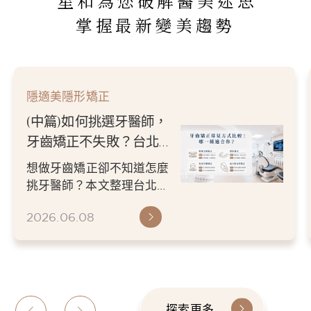
星和為您破解醫美迷思
掌握最新變美趨勢
隱適美隱形矯正
(中篇)如何挑選牙醫師，
牙齒矯正不失敗？台北／
新竹牙醫推薦指南
想做牙齒矯正卻不知道怎麼
挑牙醫師？本文整理台北／
新竹牙醫推薦挑選重點，從
2026.06.08
醫師經驗、數位檢查、矯正
方案...
探索更多