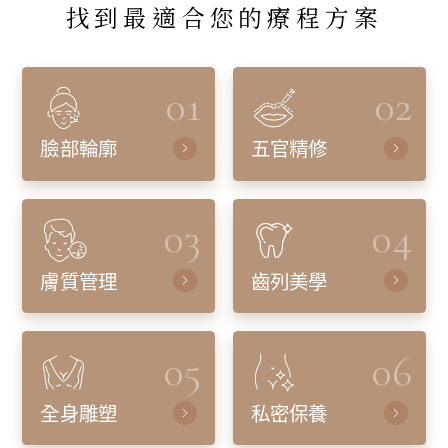
找到最適合您的療程方案
01
02
臉部輪廓
五官精修
03
04
膚質管理
齒列美學
05
06
全身雕塑
私密保養