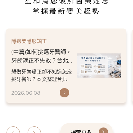
星和為您破解醫美迷思
掌握最新變美趨勢
隱適美隱形矯正
(中篇)如何挑選牙醫師，
牙齒矯正不失敗？台北／
新竹牙醫推薦指南
想做牙齒矯正卻不知道怎麼
挑牙醫師？本文整理台北／
新竹牙醫推薦挑選重點，從
2026.06.08
醫師經驗、數位檢查、矯正
方案...
探索更多