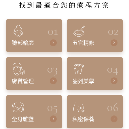
找到最適合您的療程方案
01
02
臉部輪廓
五官精修
03
04
膚質管理
齒列美學
05
06
全身雕塑
私密保養