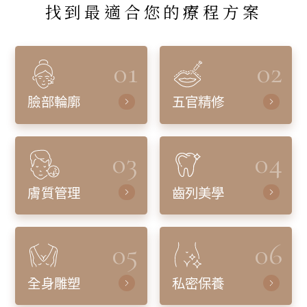
找到最適合您的療程方案
01
02
臉部輪廓
五官精修
03
04
膚質管理
齒列美學
05
06
全身雕塑
私密保養