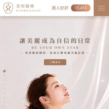
萬人好評
13,413