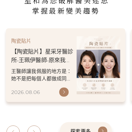
星和為您破解醫美迷思
掌握最新變美趨勢
陶瓷貼片
【陶瓷貼片】星采牙醫診
所-王珮伊醫師-原來我的
不愛笑，只是不喜歡自己
王醫師讓我佩服的地方是：
原本的牙齒
她不是把每個人都做成同一
種漂亮。 而是讓每個人變成
2026.08.06
更適合自己的樣子。 現...
探索更多