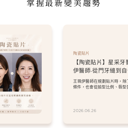
掌握最新變美趨勢
陶瓷貼片
【陶瓷貼片】星采牙
伊醫師-從門牙縫到
白貼片打造更精緻的
王珮伊醫師在規劃貼片時，除
條件，也會從臉型比例、唇型
等細節出發，協助患者...
2026.06.26