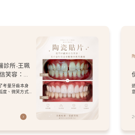
醫診所-王珮
自信笑容：美
微笑曲線
了考量牙齒本身
弧度、微笑方式
虎
2