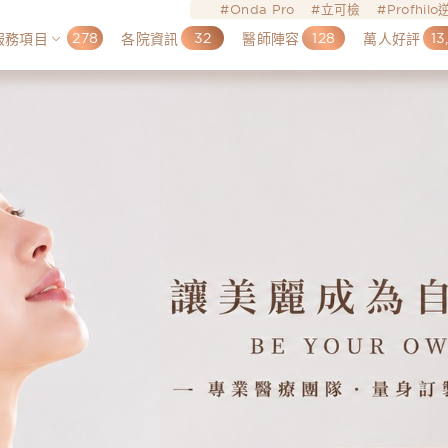
Onda Pro
立可檢
Profhil
278
32
128
13
服務項目
各院資訊
醫師陣容
萬人好評