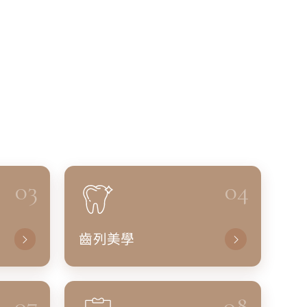
03
04
齒列美學
07
08