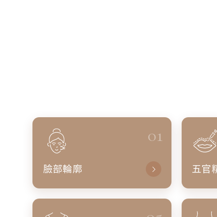
01
臉部輪廓
五官
05