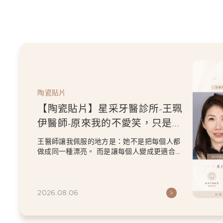
陶瓷貼片
【陶瓷貼片】星采牙醫診所-王珮
伊醫師-原來我的不愛笑，只是不
喜歡自己原本的牙齒
王醫師讓我佩服的地方是：她不是把每個人都
做成同一種漂亮。 而是讓每個人變成更適合自
己的樣子。 現...
2026.08.06