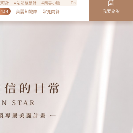
o逆時針
貼貼緊顏針
肉毒小臉
En
,434
我要諮詢
美麗知識庫
常見問答