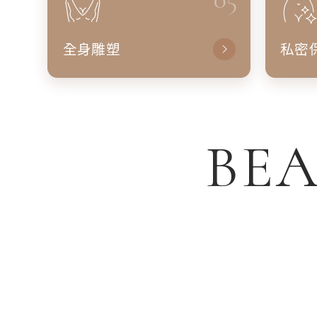
全身雕塑
私密
BEA