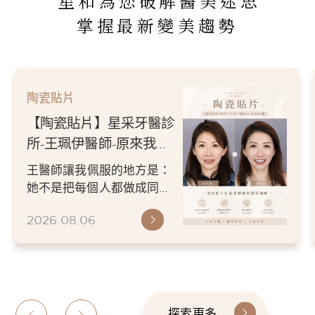
星和為您破解醫美迷思
掌握最新變美趨勢
陶瓷貼片
【陶瓷貼片】星采牙醫診
所-王珮伊醫師-原來我的
不愛笑，只是不喜歡自己
王醫師讓我佩服的地方是：
原本的牙齒
她不是把每個人都做成同一
種漂亮。 而是讓每個人變成
2026.08.06
更適合自己的樣子。 現...
探索更多