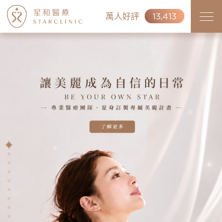
萬人好評
13,413