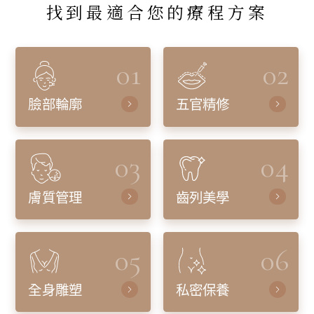
找到最適合您的療程方案
01
02
臉部輪廓
五官精修
03
04
膚質管理
齒列美學
05
06
全身雕塑
私密保養