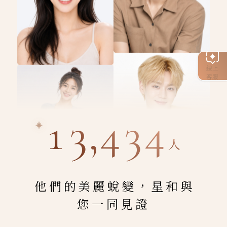
線上
客服
13,434
人
他們的美麗蛻變，星和與
您一同見證