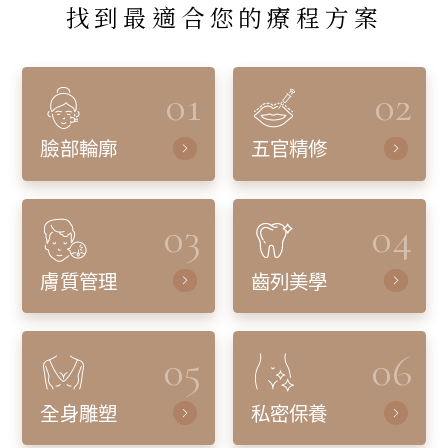
找到最適合您的療程方案
01
02
臉部輪廓
五官精修
03
04
膚質管理
齒列美學
05
06
全身雕塑
私密保養