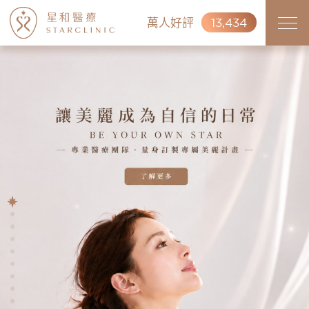
萬人好評
13,434