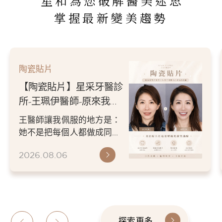
星和為您破解醫美迷思
掌握最新變美趨勢
陶瓷貼片
【陶瓷貼片】星采牙醫診
所-王珮伊醫師-原來我的
不愛笑，只是不喜歡自己
王醫師讓我佩服的地方是：
原本的牙齒
她不是把每個人都做成同一
種漂亮。 而是讓每個人變成
2026.08.06
更適合自己的樣子。 現...
探索更多