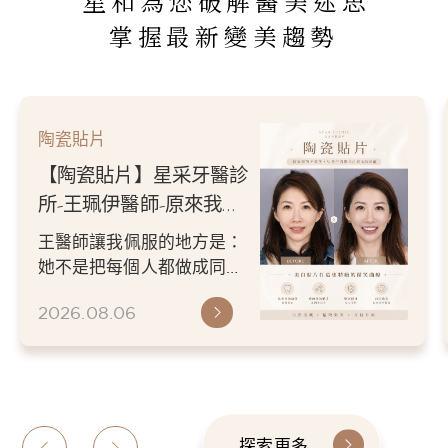
星和為您破解醫美迷思
掌握最新變美趨勢
陶瓷貼片
【陶瓷貼片】星采牙醫診
所-王珮伊醫師-原來我的
不愛笑，只是不喜歡自己
王醫師讓我佩服的地方是：
原本的牙齒
她不是把每個人都做成同一
種漂亮。 而是讓每個人變成
2026.08.06
更適合自己的樣子。 現...
探索更多