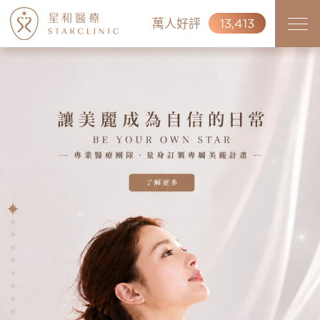
萬人好評
13,413