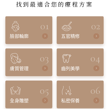
找到最適合您的療程方案
01
02
臉部輪廓
五官精修
03
04
膚質管理
齒列美學
05
06
全身雕塑
私密保養