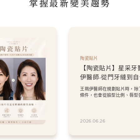
掌握最新變美趨勢
陶瓷貼片
【陶瓷貼片】星采牙
伊醫師-從門牙縫到
白貼片打造更精緻的
王珮伊醫師在規劃貼片時，除
條件，也會從臉型比例、唇型
等細節出發，協助患者...
2026.06.26