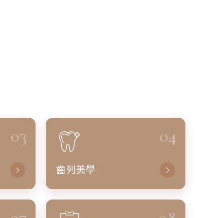
03
04
齒列美學
07
08