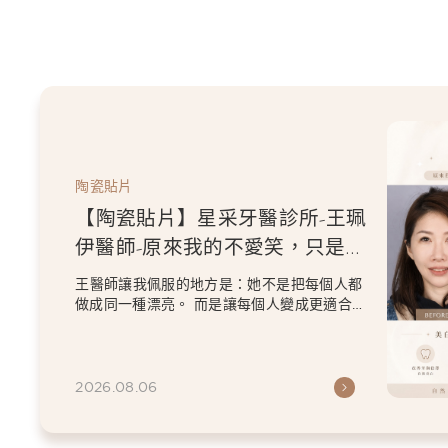
陶瓷貼片
【陶瓷貼片】星采牙醫診所-王珮
伊醫師-原來我的不愛笑，只是不
喜歡自己原本的牙齒
王醫師讓我佩服的地方是：她不是把每個人都
做成同一種漂亮。 而是讓每個人變成更適合自
己的樣子。 現...
2026.08.06