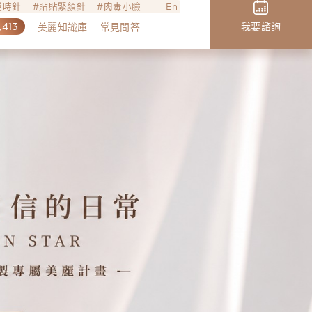
o逆時針
貼貼緊顏針
肉毒小臉
En
,413
我要諮詢
美麗知識庫
常見問答