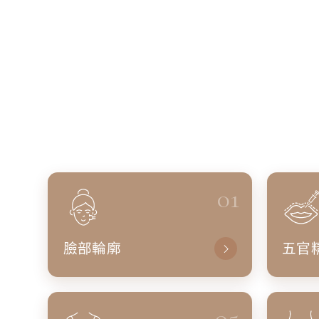
01
臉部輪廓
五官
05