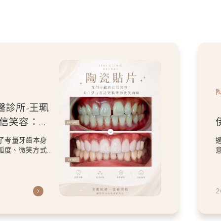
醫診所-王珮
自信笑容：美
微笑曲線
了考量牙齒本身
弧度、微笑方式
虎
2