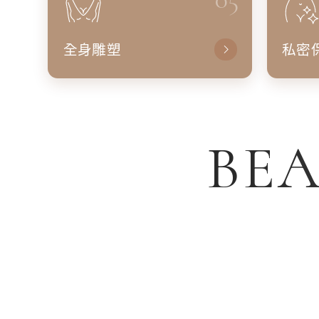
全身雕塑
私密
BEA