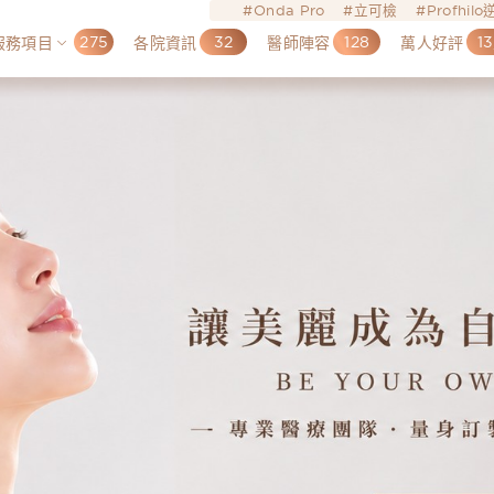
Onda Pro
立可檢
Profhil
275
32
128
13
服務項目
各院資訊
醫師陣容
萬人好評