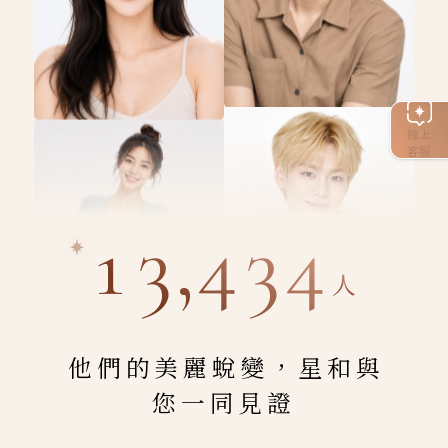
線上
客服
13,434
人
他們的美麗蛻變，星和與
您一同見證