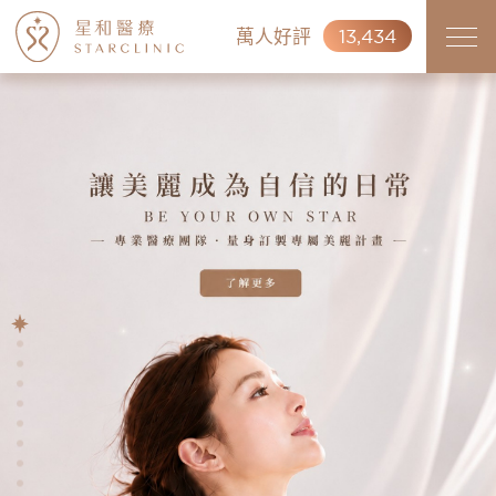
萬人好評
13,434