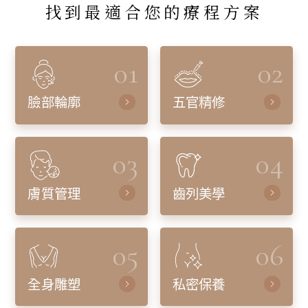
找到最適合您的療程方案
01
02
臉部輪廓
五官精修
03
04
膚質管理
齒列美學
05
06
全身雕塑
私密保養