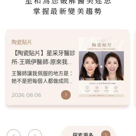
星和為您破解醫美迷思
掌握最新變美趨勢
陶瓷貼片
【陶瓷貼片】星采牙醫診
所-王珮伊醫師-原來我的
不愛笑，只是不喜歡自己
王醫師讓我佩服的地方是：
原本的牙齒
她不是把每個人都做成同一
種漂亮。 而是讓每個人變成
2026.08.06
更適合自己的樣子。 現...
探索更多