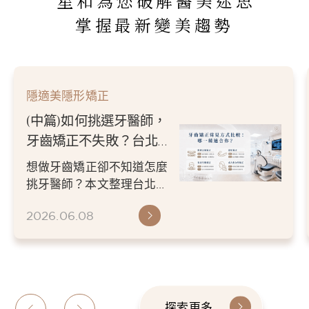
星和為您破解醫美迷思
掌握最新變美趨勢
隱適美隱形矯正
(中篇)如何挑選牙醫師，
牙齒矯正不失敗？台北／
新竹牙醫推薦指南
想做牙齒矯正卻不知道怎麼
挑牙醫師？本文整理台北／
新竹牙醫推薦挑選重點，從
2026.06.08
醫師經驗、數位檢查、矯正
方案...
探索更多