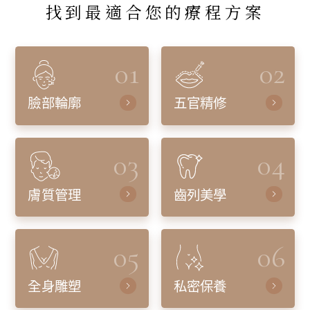
找到最適合您的療程方案
01
02
臉部輪廓
五官精修
03
04
膚質管理
齒列美學
05
06
全身雕塑
私密保養