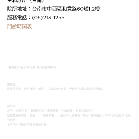
星和診所（台南）
院所地址：台南市中西區和意路60號1.2樓
服務電話：(06)213-1255
門診時間表
“洛明尼斯”脈衝式光照/鉗雅克雷射系統
適應症:
深淺層斑點、泛紅問題、刺青、皮膚多餘的毛髮、輕微至中等的發言性青春痘
禁忌症
:懷孕、癌症患者、癲癇症患者、皮膚過敏、光敏感症、有疱診病史者、
自體免疫疾病者（狼瘡…）、糖尿病者、一個月內大量曝曬、使用A酸果酸者、時間尚未超過六個月
的刺青。
＊有個人特殊疾病需與醫師討論。