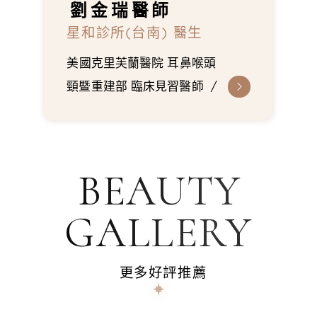
劉金瑞
醫師
星和診所(台南) 醫生
美國克里芙蘭醫院 耳鼻喉頭
頸暨重建部 臨床見習醫師
首爾峨山醫院 鼻整形研習醫
師
嘉義長庚紀念醫院 耳鼻
喉科 總醫師
彰化基督教醫
BEAUTY
師 耳鼻喉暨頭頸 住院醫師
安南醫院 耳鼻喉科 主治醫
GALLERY
師
二林基督教醫院 耳鼻喉
科 駐診醫師
更多好評推薦