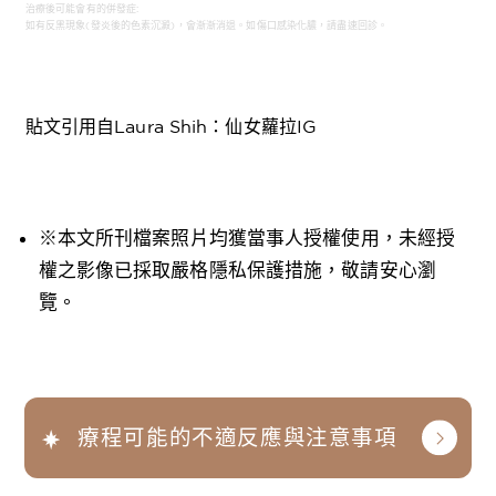
治療後可能會有的併發症:
如有反黑現象(發炎後的色素沉澱)，會漸漸消退。如傷口感染化膿，請盡速回診。
貼文引用自Laura Shih：仙女蘿拉IG
※本文所刊檔案照片均獲當事人授權使用，未經授
權之影像已採取嚴格隱私保護措施，敬請安心瀏
覽。
療程可能的不適反應與注意事項