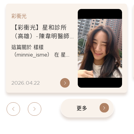
彩衝光
【彩衝光】星和診所
（高雄）-陳韋明醫師-
每個月都要定期保養
高雄彩衝光保養推薦！星和
一樣選擇《彩衝光》-
診所（高雄）陳韋明醫師專
塔琳
業操作，個人化調整多波長
2026.04.22
濾光片，幫你溫和改善泛
紅、痘...
更多