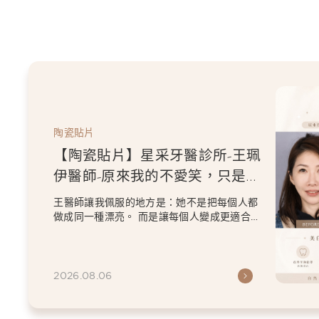
陶瓷貼片
【陶瓷貼片】星采牙醫診所-王珮
伊醫師-原來我的不愛笑，只是不
喜歡自己原本的牙齒
王醫師讓我佩服的地方是：她不是把每個人都
做成同一種漂亮。 而是讓每個人變成更適合自
己的樣子。 現...
2026.08.06