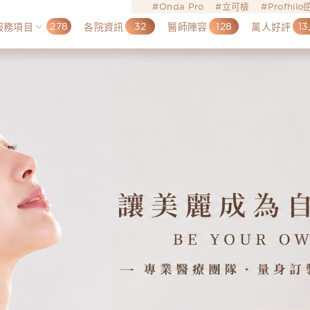
Onda Pro
立可檢
Profhil
278
32
128
13
服務項目
各院資訊
醫師陣容
萬人好評