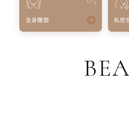
全身雕塑
私密
BEA