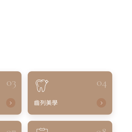
03
04
齒列美學
07
08