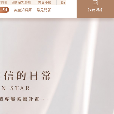
o逆時針
貼貼緊顏針
肉毒小臉
En
,434
我要諮詢
美麗知識庫
常見問答