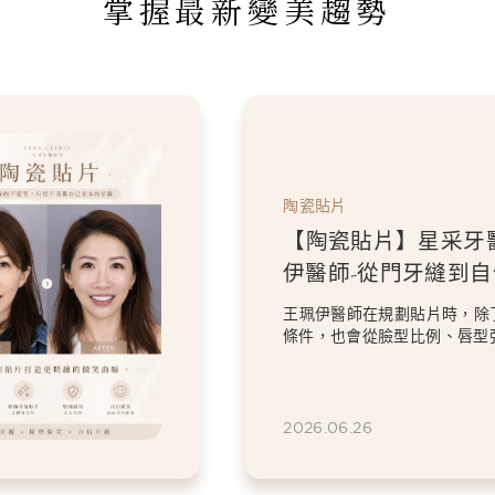
掌握最新變美趨勢
陶瓷貼片
【陶瓷貼片】星采牙
伊醫師-從門牙縫到
白貼片打造更精緻的
王珮伊醫師在規劃貼片時，除
條件，也會從臉型比例、唇型
等細節出發，協助患者...
2026.06.26