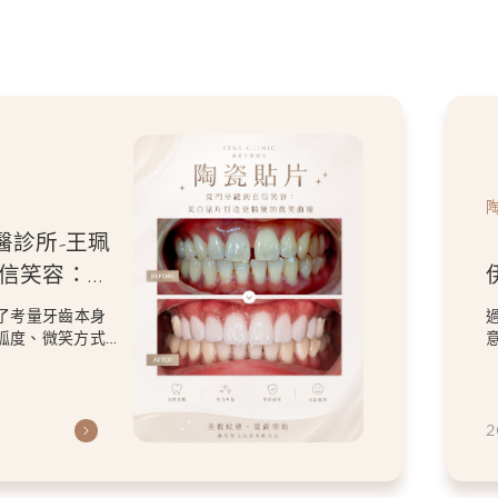
醫診所-王珮
自信笑容：美
微笑曲線
了考量牙齒本身
弧度、微笑方式
虎
2