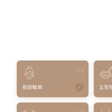
01
臉部輪廓
五官
05