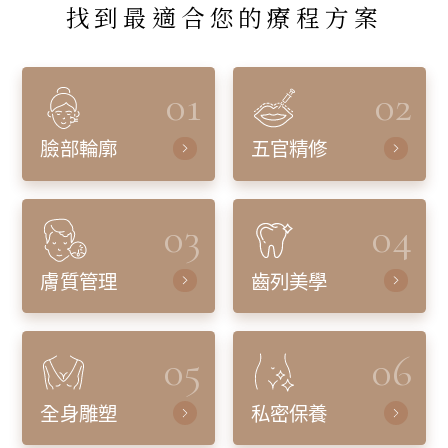
找到最適合您的療程方案
01
02
臉部輪廓
五官精修
03
04
膚質管理
齒列美學
05
06
全身雕塑
私密保養