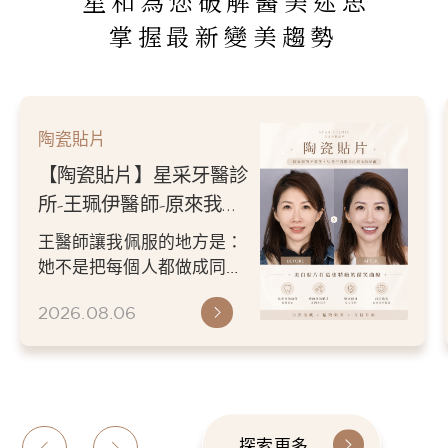
星和為您破解醫美迷思
掌握最新變美趨勢
陶瓷貼片
【陶瓷貼片】星采牙醫診
所-王珮伊醫師-原來我的
不愛笑，只是不喜歡自己
王醫師讓我佩服的地方是：
原本的牙齒
她不是把每個人都做成同一
種漂亮。 而是讓每個人變成
2026.08.06
更適合自己的樣子。 現...
探索更多