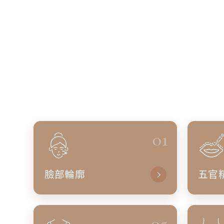
01
臉部輪廓
五官
05