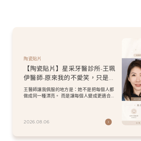
陶瓷貼片
【陶瓷貼片】星采牙醫診所-王珮
伊醫師-從門牙縫到自信笑容：美
白貼片打造更精緻的微笑曲線
王珮伊醫師在規劃貼片時，除了考量牙齒本身
條件，也會從臉型比例、唇型弧度、微笑方式
等細節出發，協助患者...
2026.06.26