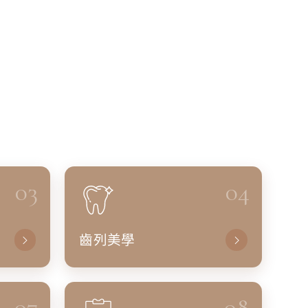
03
04
齒列美學
07
08