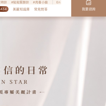
o逆時針
貼貼緊顏針
肉毒小臉
En
,434
我要諮詢
美麗知識庫
常見問答