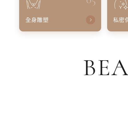
全身雕塑
私密
BEA