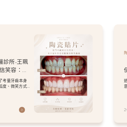
醫診所-王珮
牙磨
人特色的微
計，改善了原本在
保留患者喜歡的
2