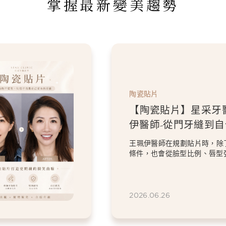
掌握最新變美趨勢
陶瓷貼片
【陶瓷貼片】星采牙
伊醫師-「我不要把虎
掉。」，一場保留個
過8顆全瓷冠與陶瓷貼片的設
笑設計
意的顏色與修復問題，卻依然
虎牙特色。 因為...
2026.06.26