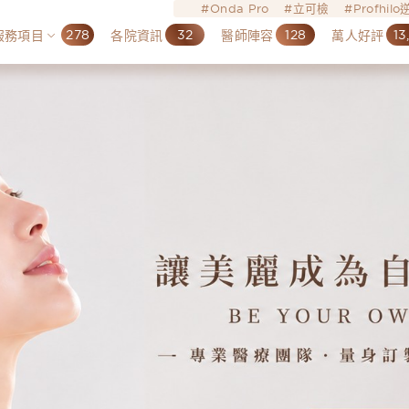
Onda Pro
立可檢
Profhil
278
32
128
13
服務項目
各院資訊
醫師陣容
萬人好評