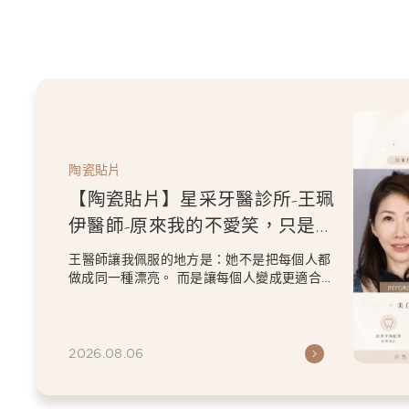
陶瓷貼片
【陶瓷貼片】星采牙醫診所-王珮
伊醫師-原來我的不愛笑，只是不
喜歡自己原本的牙齒
王醫師讓我佩服的地方是：她不是把每個人都
做成同一種漂亮。 而是讓每個人變成更適合自
己的樣子。 現...
2026.08.06