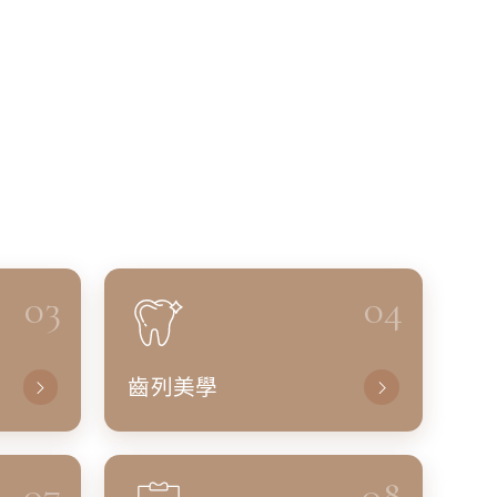
03
04
齒列美學
07
08