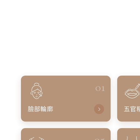
01
臉部輪廓
五官
05