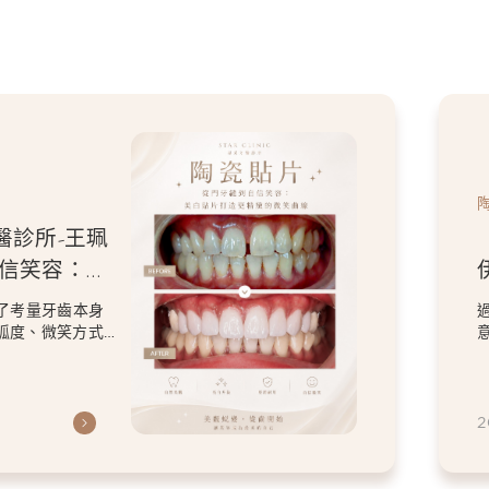
醫診所-王珮
自信笑容：美
微笑曲線
了考量牙齒本身
弧度、微笑方式
虎
2