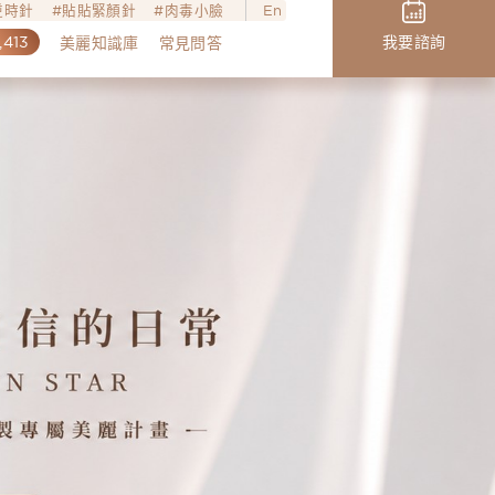
o逆時針
貼貼緊顏針
肉毒小臉
En
,413
我要諮詢
美麗知識庫
常見問答