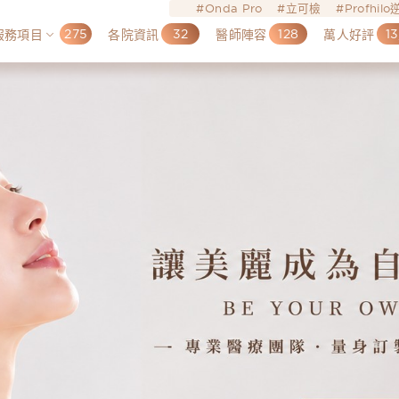
Onda Pro
立可檢
Profhil
275
32
128
13
服務項目
各院資訊
醫師陣容
萬人好評