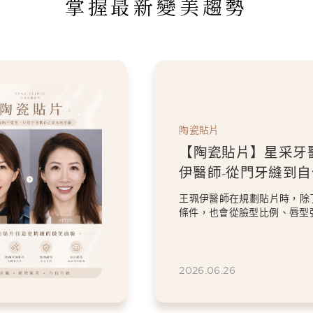
掌握最新變美趨勢
陶瓷貼片
【陶瓷貼片】星采牙
伊醫師-從門牙縫到
白貼片打造更精緻的
王珮伊醫師在規劃貼片時，除
條件，也會從臉型比例、唇型
等細節出發，協助患者...
2026.06.26