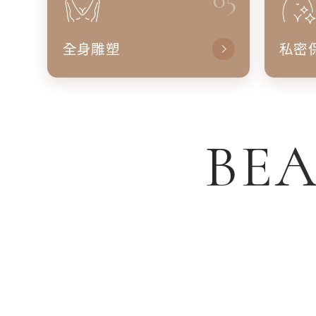
全身雕塑
私密
BEA