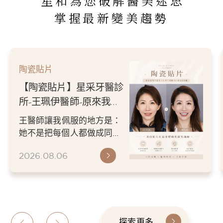
星和為您破解醫美迷思
掌握最新變美趨勢
陶瓷貼片
【陶瓷貼片】星采牙醫診
所-王珮伊醫師-原來我的
不愛笑，只是不喜歡自己
王醫師讓我佩服的地方是：
原本的牙齒
她不是把每個人都做成同一
種漂亮。 而是讓每個人變成
2026.08.06
更適合自己的樣子。 現...
探索更多