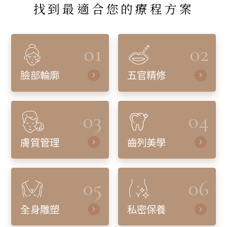
找到最適合您的療程方案
01
02
臉部輪廓
五官精修
03
04
膚質管理
齒列美學
05
06
全身雕塑
私密保養