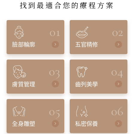
找到最適合您的療程方案
01
02
臉部輪廓
五官精修
03
04
膚質管理
齒列美學
05
06
全身雕塑
私密保養