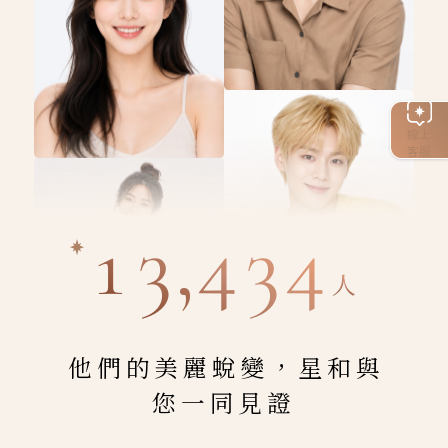
線上
客服
13,434
人
他們的美麗蛻變，星和與
您一同見證