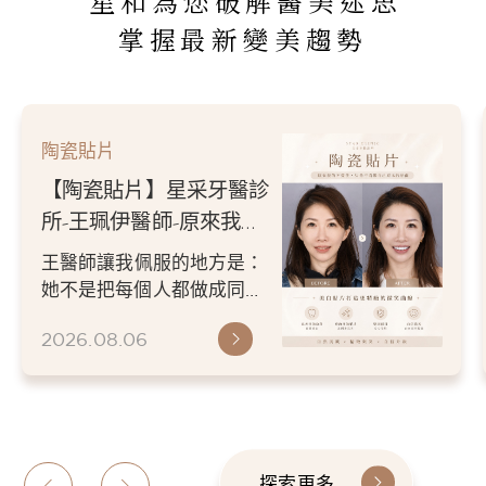
星和為您破解醫美迷思
掌握最新變美趨勢
陶瓷貼片
【陶瓷貼片】星采牙醫診
所-王珮伊醫師-原來我的
不愛笑，只是不喜歡自己
王醫師讓我佩服的地方是：
原本的牙齒
她不是把每個人都做成同一
種漂亮。 而是讓每個人變成
2026.08.06
更適合自己的樣子。 現...
探索更多