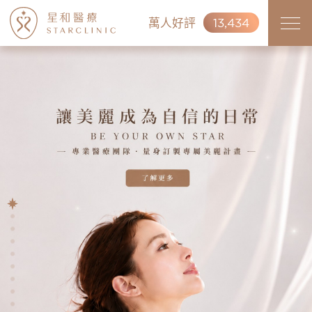
萬人好評
13,434