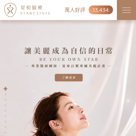
萬人好評
13,434