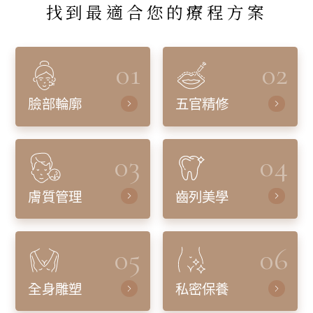
找到最適合您的療程方案
01
02
臉部輪廓
五官精修
03
04
膚質管理
齒列美學
05
06
全身雕塑
私密保養