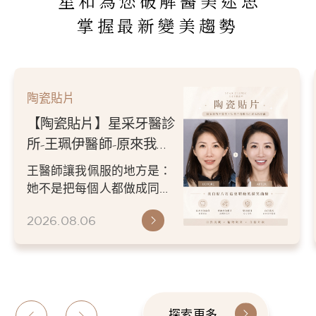
星和為您破解醫美迷思
掌握最新變美趨勢
陶瓷貼片
【陶瓷貼片】星采牙醫診
所-王珮伊醫師-原來我的
不愛笑，只是不喜歡自己
王醫師讓我佩服的地方是：
原本的牙齒
她不是把每個人都做成同一
種漂亮。 而是讓每個人變成
2026.08.06
更適合自己的樣子。 現...
探索更多