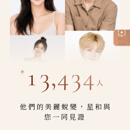
線上
客服
13,434
人
他們的美麗蛻變，星和與
您一同見證