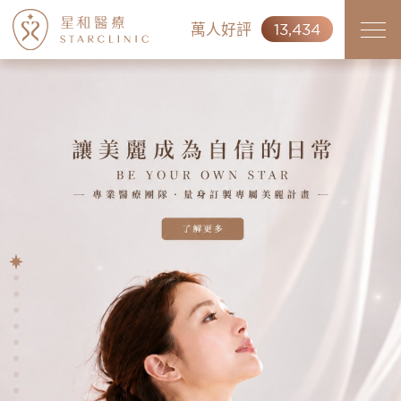
萬人好評
13,434