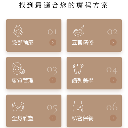
找到最適合您的療程方案
01
02
臉部輪廓
五官精修
03
04
膚質管理
齒列美學
05
06
全身雕塑
私密保養