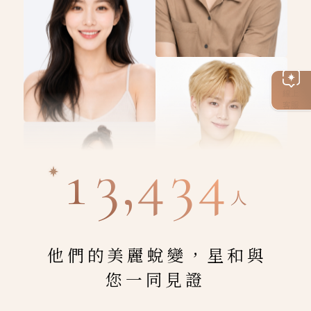
線上
客服
13,434
人
他們的美麗蛻變，星和與
您一同見證