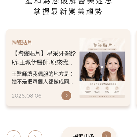
星和為您破解醫美迷思
掌握最新變美趨勢
陶瓷貼片
【陶瓷貼片】星采牙醫診
所-王珮伊醫師-原來我的
不愛笑，只是不喜歡自己
王醫師讓我佩服的地方是：
原本的牙齒
她不是把每個人都做成同一
種漂亮。 而是讓每個人變成
2026.08.06
更適合自己的樣子。 現...
探索更多