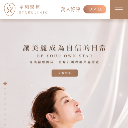
萬人好評
13,413