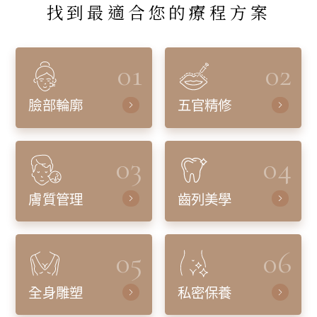
找到最適合您的療程方案
01
02
臉部輪廓
五官精修
03
04
膚質管理
齒列美學
05
06
全身雕塑
私密保養