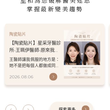
星和為您破解醫美迷思
掌握最新變美趨勢
陶瓷貼片
【陶瓷貼片】星采牙醫診
所-王珮伊醫師-原來我的
不愛笑，只是不喜歡自己
王醫師讓我佩服的地方是：
原本的牙齒
她不是把每個人都做成同一
種漂亮。 而是讓每個人變成
2026.08.06
更適合自己的樣子。 現...
探索更多