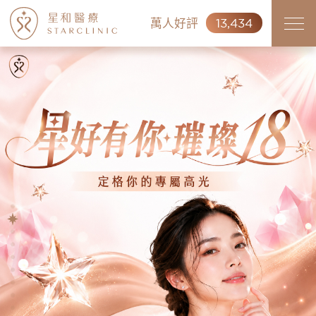
萬人好評
13,434