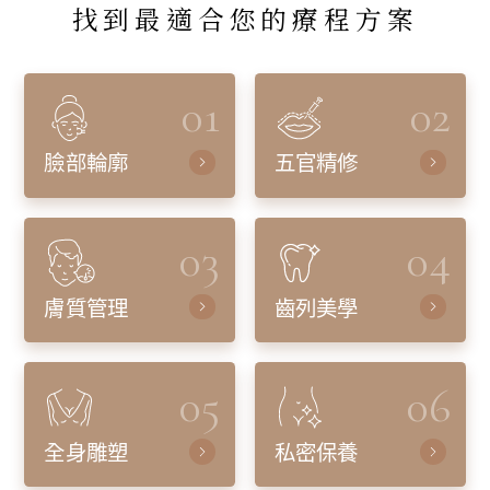
找到最適合您的療程方案
01
02
臉部輪廓
五官精修
03
04
膚質管理
齒列美學
05
06
全身雕塑
私密保養