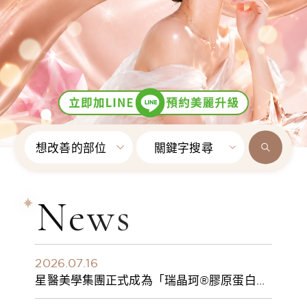
想改善的部位
關鍵字搜尋
News
2026.07.16
星醫美學集團正式成為「瑞晶珂®膠原蛋白植
入劑」台灣獨家總代理