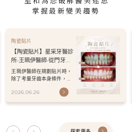
星和為您破解醫美迷思
掌握最新變美趨勢
陶瓷貼片
【陶瓷貼片】星采牙醫診
所-王珮伊醫師-從門牙縫
到自信笑容：美白貼片打
王珮伊醫師在規劃貼片時，
造更精緻的微笑曲線
除了考量牙齒本身條件，也
會從臉型比例、唇型弧度、
2026.06.26
微笑方式等細節出發，協助
患者...
探索更多