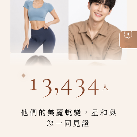
線上
客服
13,434
人
他們的美麗蛻變，星和與
您一同見證