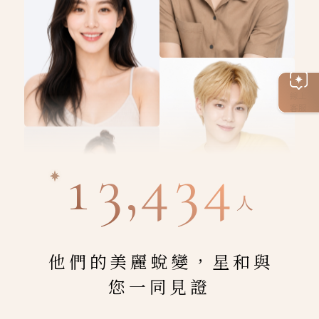
線上
客服
13,434
人
他們的美麗蛻變，星和與
您一同見證