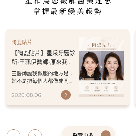
星和為您破解醫美迷思
掌握最新變美趨勢
陶瓷貼片
【陶瓷貼片】星采牙醫診
所-王珮伊醫師-原來我的
不愛笑，只是不喜歡自己
王醫師讓我佩服的地方是：
原本的牙齒
她不是把每個人都做成同一
種漂亮。 而是讓每個人變成
2026.08.06
更適合自己的樣子。 現...
探索更多