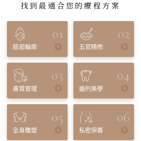
找到最適合您的療程方案
01
02
臉部輪廓
五官精修
03
04
膚質管理
齒列美學
05
06
全身雕塑
私密保養