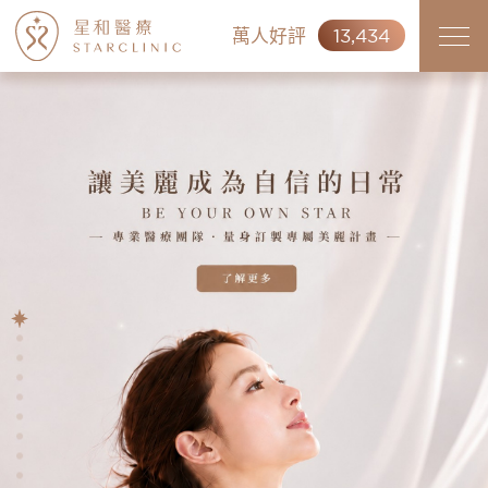
萬人好評
13,434