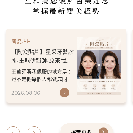
星和為您破解醫美迷思
掌握最新變美趨勢
陶瓷貼片
【陶瓷貼片】星采牙醫診
所-王珮伊醫師-原來我的
不愛笑，只是不喜歡自己
王醫師讓我佩服的地方是：
原本的牙齒
她不是把每個人都做成同一
種漂亮。 而是讓每個人變成
2026.08.06
更適合自己的樣子。 現...
探索更多