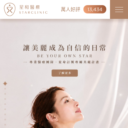
萬人好評
13,434