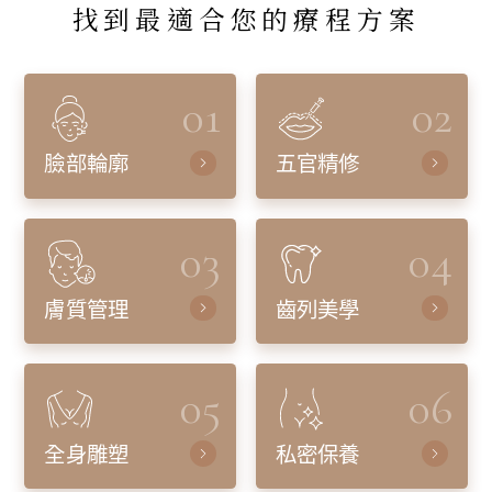
找到最適合您的療程方案
01
02
臉部輪廓
五官精修
03
04
膚質管理
齒列美學
05
06
全身雕塑
私密保養