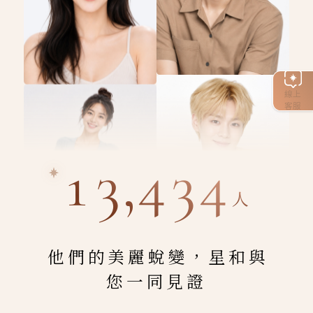
線上
客服
13,434
人
他們的美麗蛻變，星和與
您一同見證