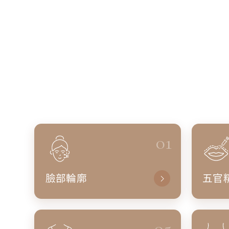
01
臉部輪廓
五官
05