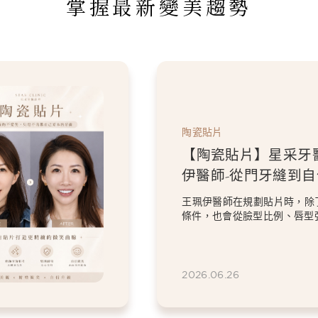
掌握最新變美趨勢
陶瓷貼片
【陶瓷貼片】星采牙
伊醫師-從門牙縫到
白貼片打造更精緻的
王珮伊醫師在規劃貼片時，除
條件，也會從臉型比例、唇型
等細節出發，協助患者...
2026.06.26