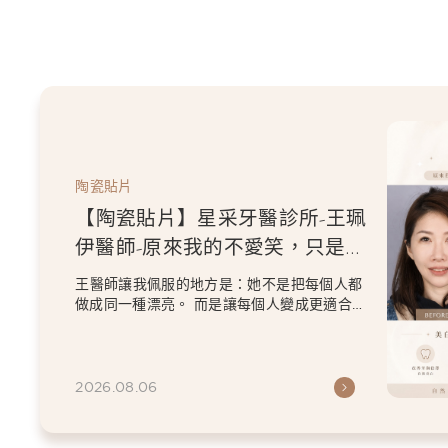
陶瓷貼片
【陶瓷貼片】星采牙醫診所-王珮
伊醫師-原來我的不愛笑，只是不
喜歡自己原本的牙齒
王醫師讓我佩服的地方是：她不是把每個人都
做成同一種漂亮。 而是讓每個人變成更適合自
己的樣子。 現...
2026.08.06