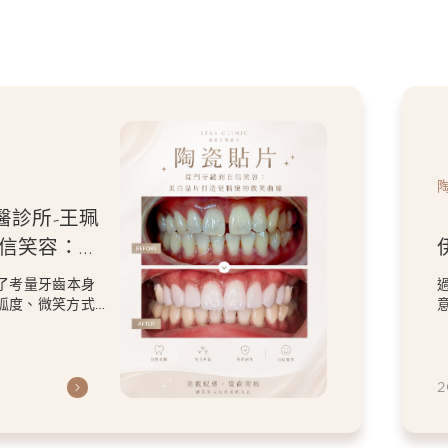
醫診所-王珮
自信笑容：美
微笑曲線
了考量牙齒本身
弧度、微笑方式
虎
2