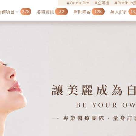
Onda Pro
立可檢
Profhil
278
32
128
13
服務項目
各院資訊
醫師陣容
萬人好評