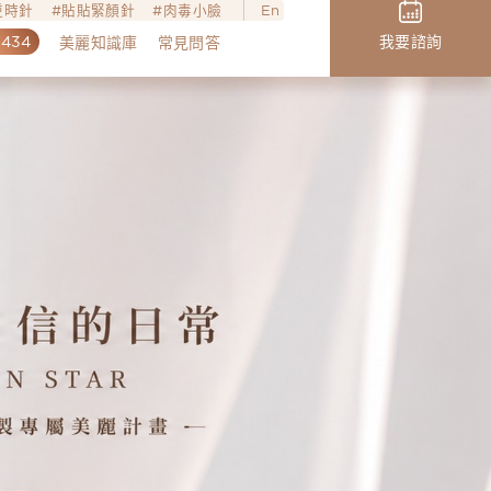
o逆時針
貼貼緊顏針
肉毒小臉
En
,434
我要諮詢
美麗知識庫
常見問答