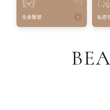
全身雕塑
私密
BEA