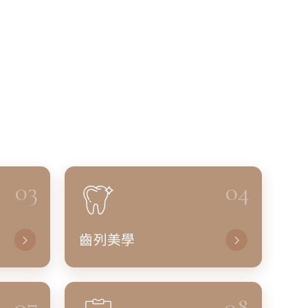
03
04
齒列美學
07
08