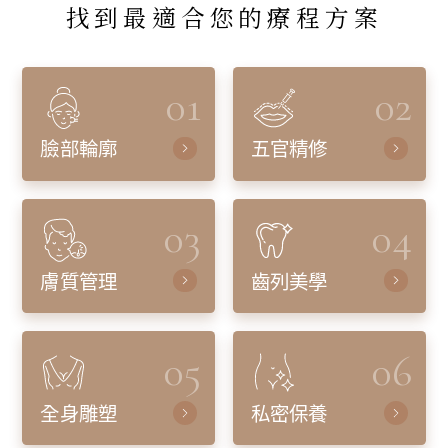
找到最適合您的療程方案
01
02
臉部輪廓
五官精修
03
04
膚質管理
齒列美學
05
06
全身雕塑
私密保養