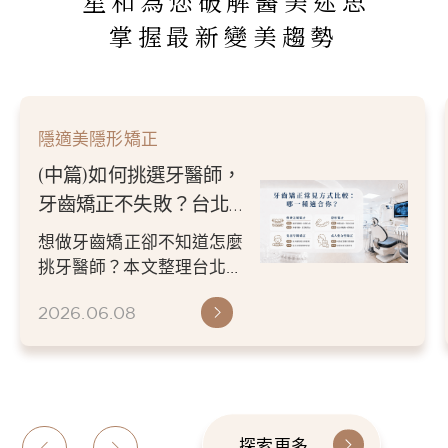
星和為您破解醫美迷思
掌握最新變美趨勢
隱適美隱形矯正
(中篇)如何挑選牙醫師，
牙齒矯正不失敗？台北／
新竹牙醫推薦指南
想做牙齒矯正卻不知道怎麼
挑牙醫師？本文整理台北／
新竹牙醫推薦挑選重點，從
2026.06.08
醫師經驗、數位檢查、矯正
方案...
探索更多