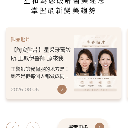
星和為您破解醫美迷思
掌握最新變美趨勢
陶瓷貼片
【陶瓷貼片】星采牙醫診
所-王珮伊醫師-原來我的
不愛笑，只是不喜歡自己
王醫師讓我佩服的地方是：
原本的牙齒
她不是把每個人都做成同一
種漂亮。 而是讓每個人變成
2026.08.06
更適合自己的樣子。 現...
探索更多