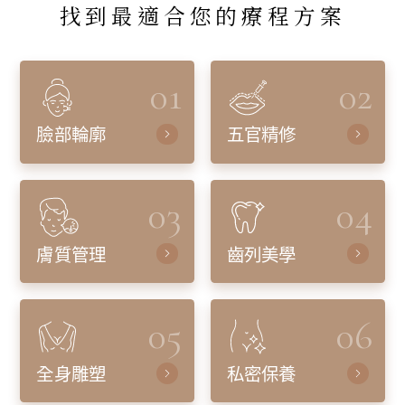
找到最適合您的療程方案
01
02
臉部輪廓
五官精修
03
04
膚質管理
齒列美學
05
06
全身雕塑
私密保養