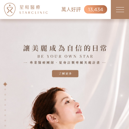
萬人好評
13,434