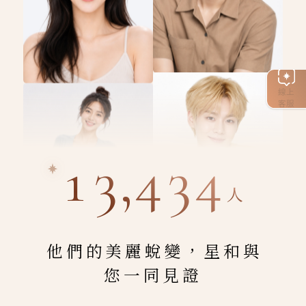
線上
客服
13,434
人
他們的美麗蛻變，星和與
您一同見證