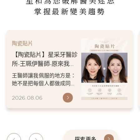
星和為您破解醫美迷思
掌握最新變美趨勢
陶瓷貼片
【陶瓷貼片】星采牙醫診
所-王珮伊醫師-原來我的
不愛笑，只是不喜歡自己
王醫師讓我佩服的地方是：
原本的牙齒
她不是把每個人都做成同一
種漂亮。 而是讓每個人變成
2026.08.06
更適合自己的樣子。 現...
探索更多