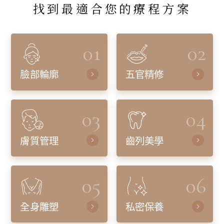
找到最適合您的療程方案
01
02
臉部輪廓
五官精修
03
04
膚質管理
齒列美學
05
06
全身雕塑
私密保養