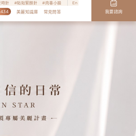
o逆時針
貼貼緊顏針
肉毒小臉
En
,434
我要諮詢
美麗知識庫
常見問答