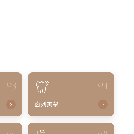
03
04
齒列美學
07
08