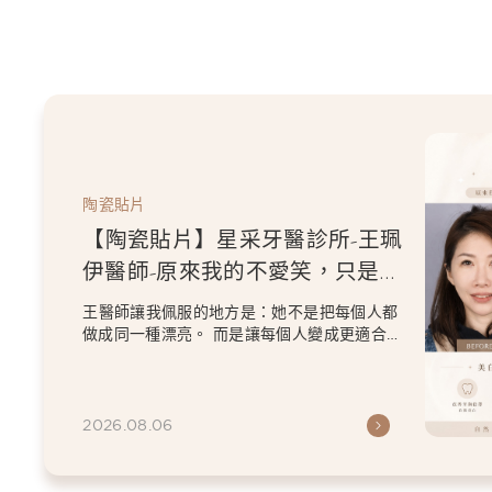
陶瓷貼片
【陶瓷貼片】星采牙醫診所-王珮
伊醫師-原來我的不愛笑，只是不
喜歡自己原本的牙齒
王醫師讓我佩服的地方是：她不是把每個人都
做成同一種漂亮。 而是讓每個人變成更適合自
己的樣子。 現...
2026.08.06