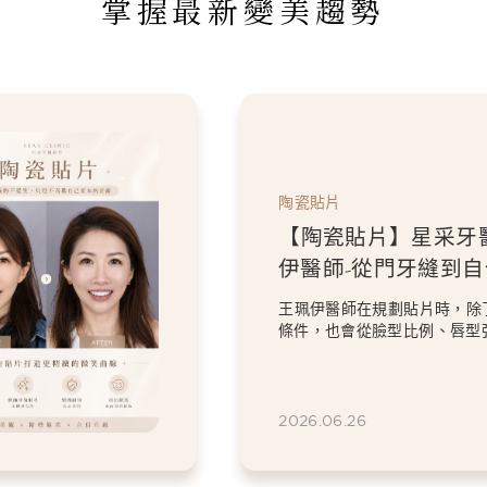
掌握最新變美趨勢
陶瓷貼片
【陶瓷貼片】星采牙
伊醫師-從門牙縫到
白貼片打造更精緻的
王珮伊醫師在規劃貼片時，除
條件，也會從臉型比例、唇型
等細節出發，協助患者...
2026.06.26