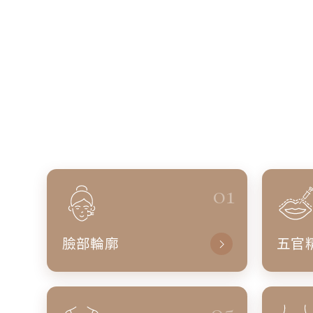
01
臉部輪廓
五官
05