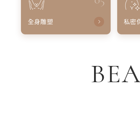
全身雕塑
私密
BEA