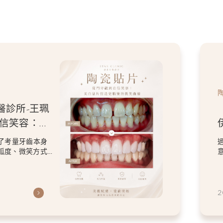
醫診所-王珮
自信笑容：美
微笑曲線
了考量牙齒本身
弧度、微笑方式
虎
2