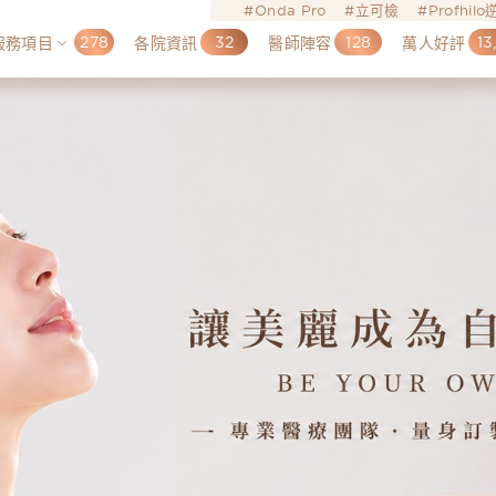
Onda Pro
立可檢
Profhil
278
32
128
13
服務項目
各院資訊
醫師陣容
萬人好評