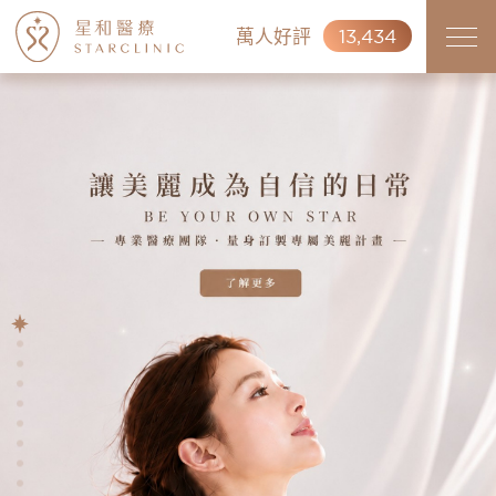
萬人好評
13,434