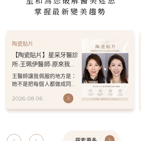
星和為您破解醫美迷思
掌握最新變美趨勢
陶瓷貼片
【陶瓷貼片】星采牙醫診
所-王珮伊醫師-原來我的
不愛笑，只是不喜歡自己
王醫師讓我佩服的地方是：
原本的牙齒
她不是把每個人都做成同一
種漂亮。 而是讓每個人變成
2026.08.06
更適合自己的樣子。 現...
探索更多