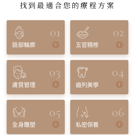
找到最適合您的療程方案
01
02
臉部輪廓
五官精修
03
04
膚質管理
齒列美學
05
06
全身雕塑
私密保養