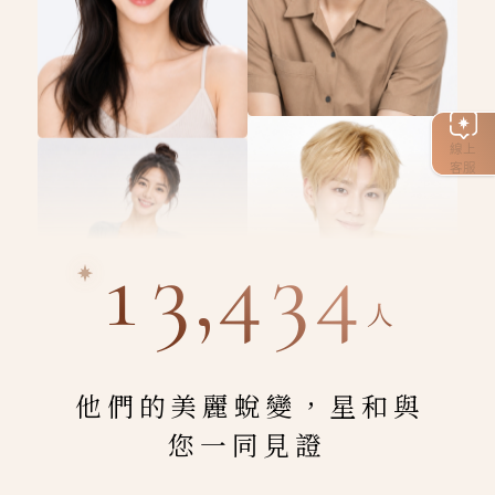
線上
客服
13,434
人
他們的美麗蛻變，星和與
您一同見證