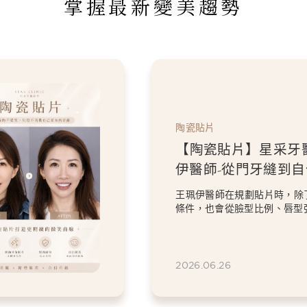
掌握最新變美趨勢
陶瓷貼片
【陶瓷貼片】星采牙
伊醫師-「我不要把虎
掉。」，一場保留個
過8顆全瓷冠與陶瓷貼片的設
笑設計
意的顏色與修復問題，卻依然
虎牙特色。 因為...
2026.06.26