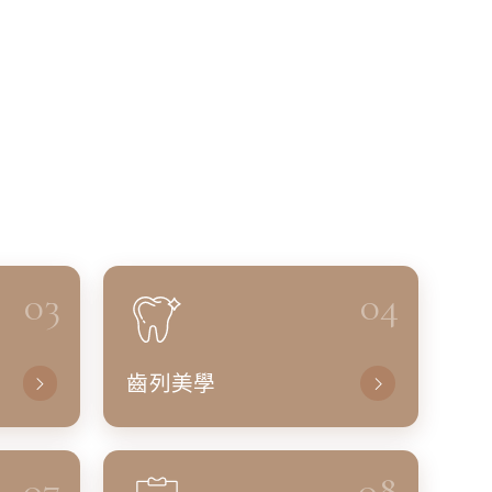
03
04
齒列美學
07
08