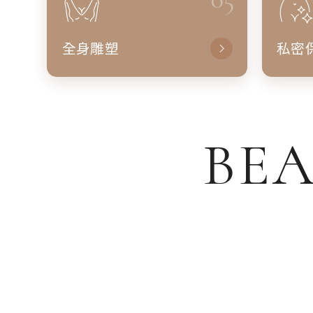
全身雕塑
私密
BEA