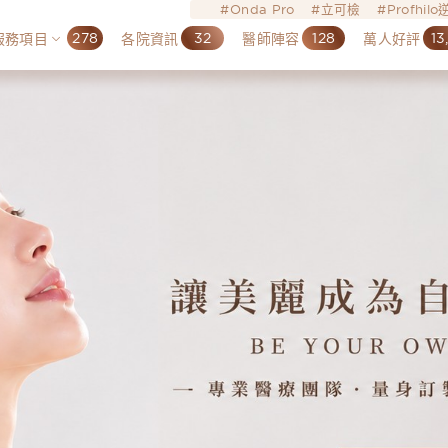
Onda Pro
立可檢
Profhil
278
32
128
13
服務項目
各院資訊
醫師陣容
萬人好評