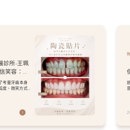
醫診所-王珮
牙磨
人特色的微
計，改善了原本在
保留患者喜歡的
2