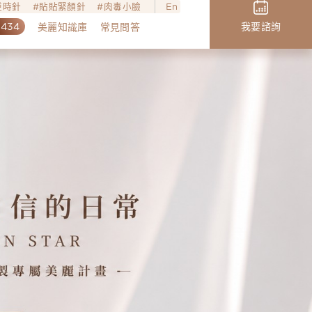
o逆時針
貼貼緊顏針
肉毒小臉
En
,434
我要諮詢
美麗知識庫
常見問答