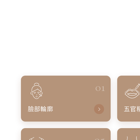
01
臉部輪廓
五官
05