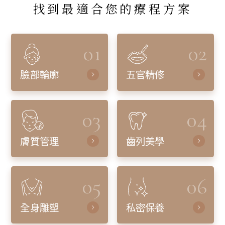
找到最適合您的療程方案
01
02
臉部輪廓
五官精修
03
04
膚質管理
齒列美學
05
06
全身雕塑
私密保養