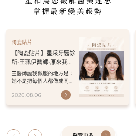
星和為您破解醫美迷思
掌握最新變美趨勢
陶瓷貼片
【陶瓷貼片】星采牙醫診
所-王珮伊醫師-原來我的
不愛笑，只是不喜歡自己
王醫師讓我佩服的地方是：
原本的牙齒
她不是把每個人都做成同一
種漂亮。 而是讓每個人變成
2026.08.06
更適合自己的樣子。 現...
探索更多