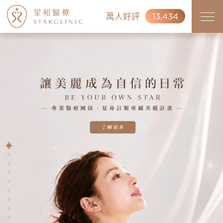
萬人好評
13,434