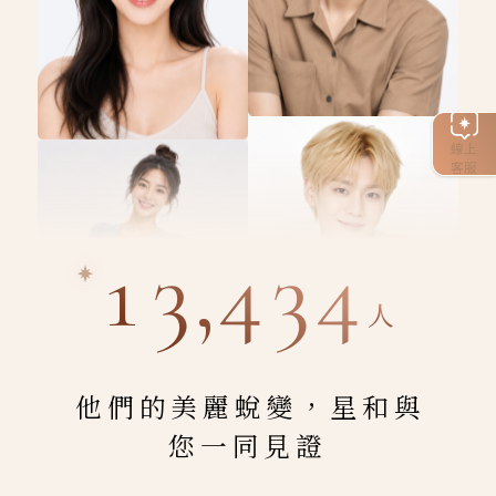
線上
客服
13,434
人
他們的美麗蛻變，星和與
您一同見證