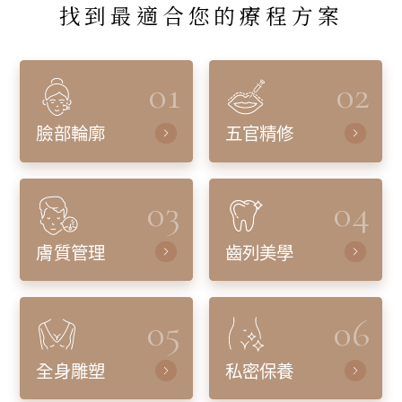
找到最適合您的療程方案
01
02
臉部輪廓
五官精修
03
04
膚質管理
齒列美學
05
06
全身雕塑
私密保養