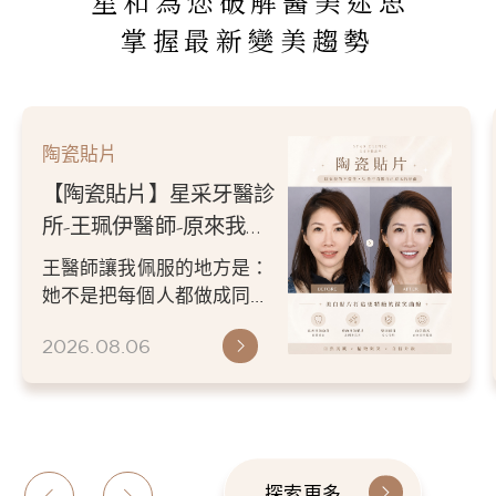
星和為您破解醫美迷思
掌握最新變美趨勢
陶瓷貼片
【陶瓷貼片】星采牙醫診
所-王珮伊醫師-原來我的
不愛笑，只是不喜歡自己
王醫師讓我佩服的地方是：
原本的牙齒
她不是把每個人都做成同一
種漂亮。 而是讓每個人變成
2026.08.06
更適合自己的樣子。 現...
探索更多