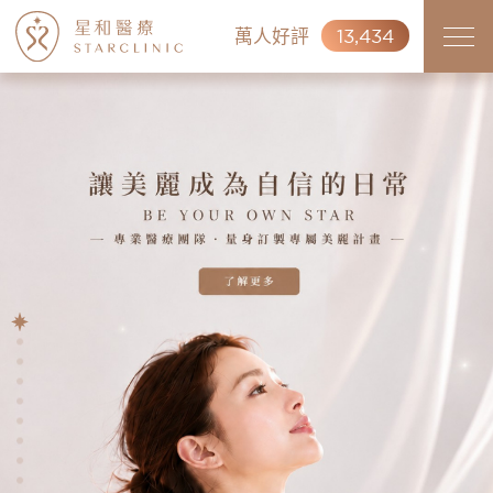
萬人好評
13,434