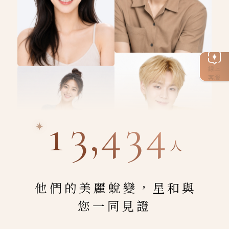
線上
客服
13,434
人
他們的美麗蛻變，星和與
您一同見證