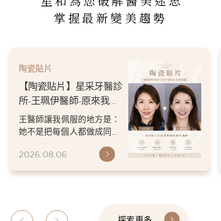
星和為您破解醫美迷思
掌握最新變美趨勢
陶瓷貼片
【陶瓷貼片】星采牙醫診
所-王珮伊醫師-原來我的
不愛笑，只是不喜歡自己
王醫師讓我佩服的地方是：
原本的牙齒
她不是把每個人都做成同一
種漂亮。 而是讓每個人變成
2026.08.06
更適合自己的樣子。 現...
探索更多