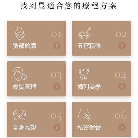
找到最適合您的療程方案
01
02
臉部輪廓
五官精修
03
04
膚質管理
齒列美學
05
06
全身雕塑
私密保養