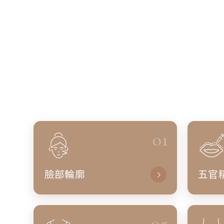
01
臉部輪廓
五官
05