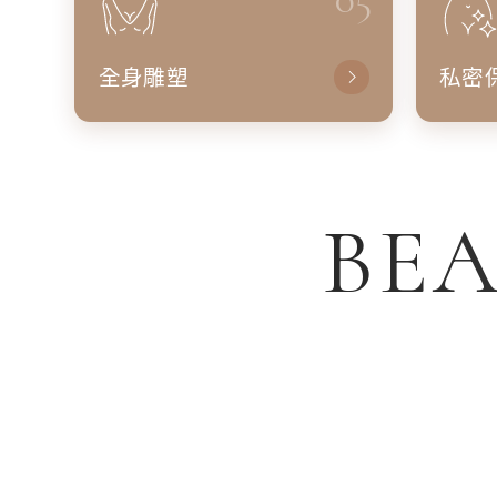
全身雕塑
私密
BEA