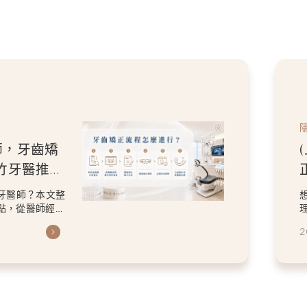
師，牙齒矯
竹牙醫推薦
牙醫師？本文整
點，從醫師經
2