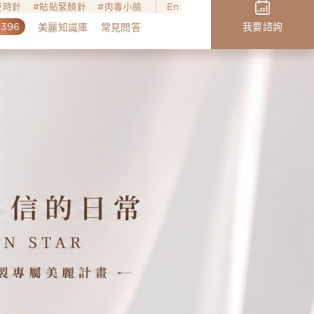
o逆時針
貼貼緊顏針
肉毒小臉
En
,396
我要諮詢
美麗知識庫
常見問答