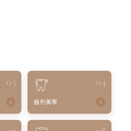
03
04
齒列美學
07
08