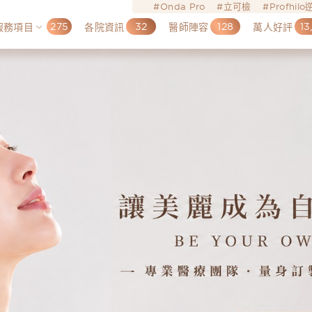
Onda Pro
立可檢
Profhil
275
32
128
13
服務項目
各院資訊
醫師陣容
萬人好評