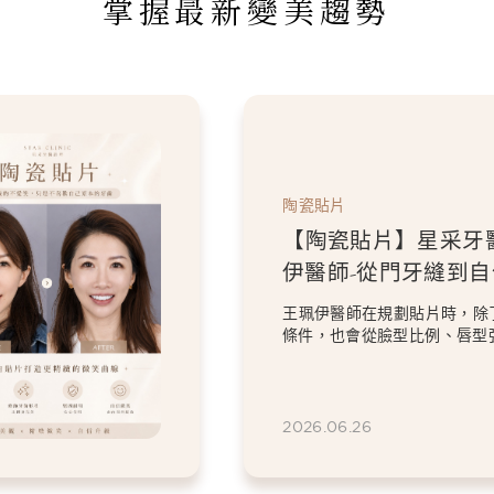
掌握最新變美趨勢
陶瓷貼片
【陶瓷貼片】星采牙
伊醫師-「我不要把虎
掉。」，一場保留個
過8顆全瓷冠與陶瓷貼片的設
笑設計
意的顏色與修復問題，卻依然
虎牙特色。 因為...
2026.06.26