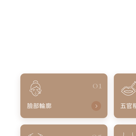
01
臉部輪廓
五官
05