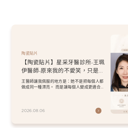
陶瓷貼片
【陶瓷貼片】星采牙醫診所-王珮
伊醫師-從門牙縫到自信笑容：美
白貼片打造更精緻的微笑曲線
王珮伊醫師在規劃貼片時，除了考量牙齒本身
條件，也會從臉型比例、唇型弧度、微笑方式
等細節出發，協助患者...
2026.06.26