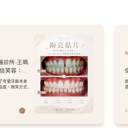
醫診所-王珮
牙磨
人特色的微
計，改善了原本在
保留患者喜歡的
2