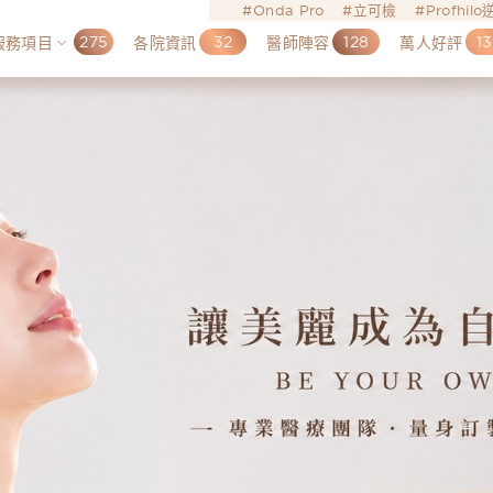
Onda Pro
立可檢
Profhil
275
32
128
13
服務項目
各院資訊
醫師陣容
萬人好評