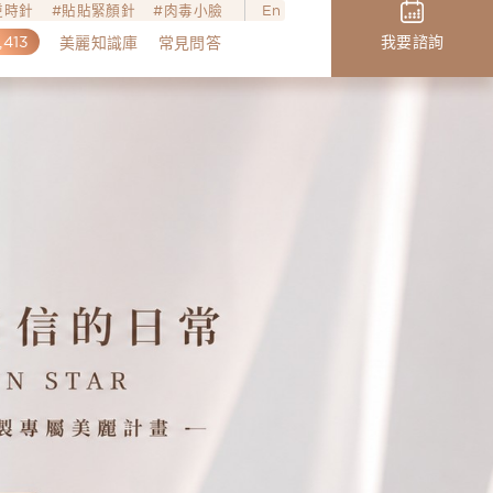
o逆時針
貼貼緊顏針
肉毒小臉
En
,413
我要諮詢
美麗知識庫
常見問答