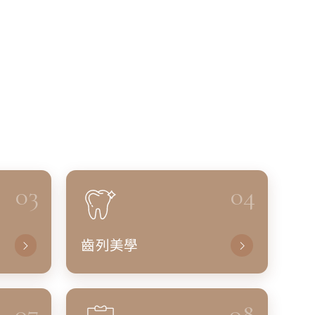
03
04
齒列美學
07
08