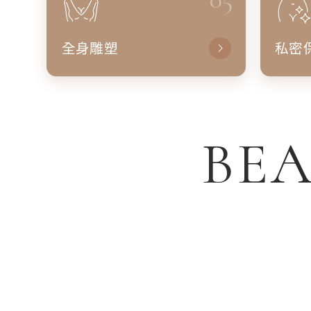
全身雕塑
私密
BEA