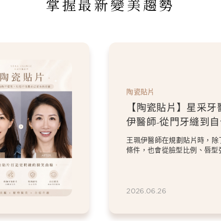
掌握最新變美趨勢
陶瓷貼片
【陶瓷貼片】星采牙
伊醫師-從門牙縫到
白貼片打造更精緻的
王珮伊醫師在規劃貼片時，除
條件，也會從臉型比例、唇型
等細節出發，協助患者...
2026.06.26