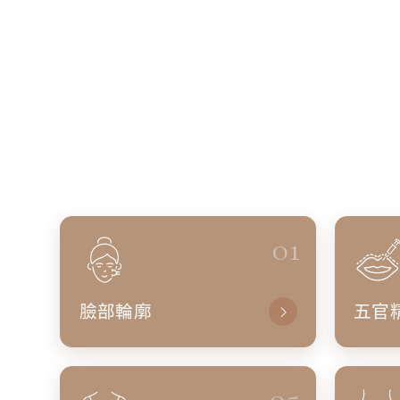
01
臉部輪廓
五官
05