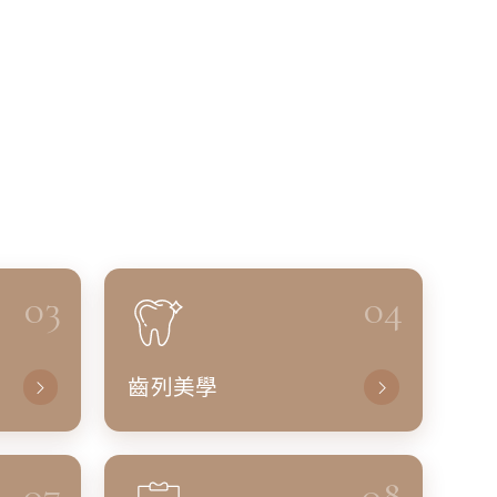
03
04
齒列美學
07
08