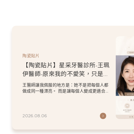
陶瓷貼片
【陶瓷貼片】星采牙醫診所-王珮
伊醫師-原來我的不愛笑，只是不
喜歡自己原本的牙齒
王醫師讓我佩服的地方是：她不是把每個人都
做成同一種漂亮。 而是讓每個人變成更適合自
己的樣子。 現...
2026.08.06