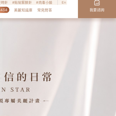
o逆時針
貼貼緊顏針
肉毒小臉
En
,434
我要諮詢
美麗知識庫
常見問答