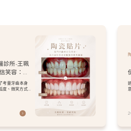
醫診所-王珮
自信笑容：美
微笑曲線
了考量牙齒本身
弧度、微笑方式
虎
2