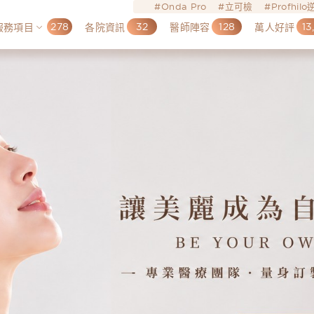
Onda Pro
立可檢
Profhil
278
32
128
13
服務項目
各院資訊
醫師陣容
萬人好評