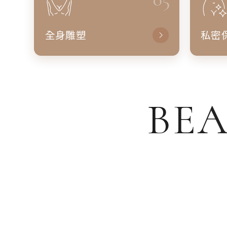
全身雕塑
私密
BEA