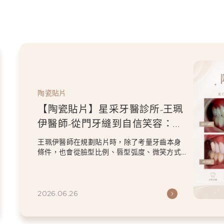
陶瓷貼片
【陶瓷貼片】星采牙醫診所-王珮
伊醫師-從門牙縫到自信笑容：美
白貼片打造更精緻的微笑曲線
王珮伊醫師在規劃貼片時，除了考量牙齒本身
條件，也會從臉型比例、唇型弧度、微笑方式
等細節出發，協助患者...
2026.06.26