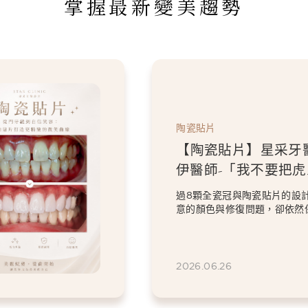
掌握最新變美趨勢
陶瓷貼片
【陶瓷貼片】星采牙
伊醫師-「我不要把虎
掉。」，一場保留個
過8顆全瓷冠與陶瓷貼片的設
笑設計
意的顏色與修復問題，卻依然
虎牙特色。 因為...
2026.06.26