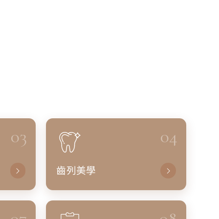
03
04
齒列美學
07
08