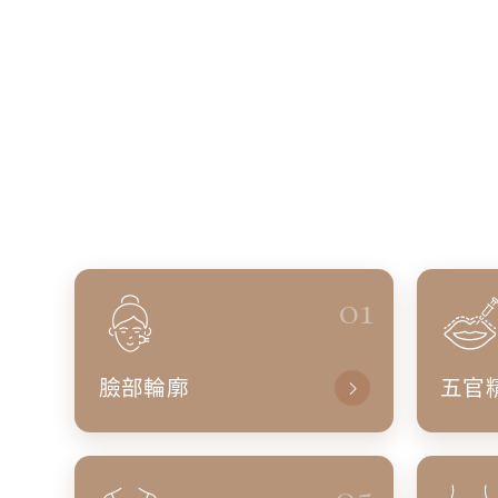
01
臉部輪廓
五官
05