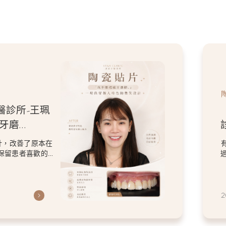
醫診所-王珮
牙磨
人特色的微
計，改善了原本在
保留患者喜歡的
2