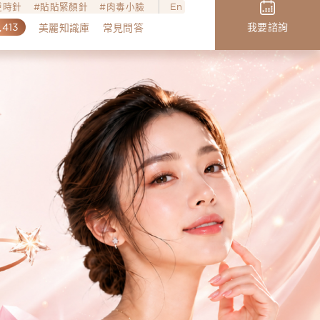
o逆時針
貼貼緊顏針
肉毒小臉
En
,413
我要諮詢
美麗知識庫
常見問答