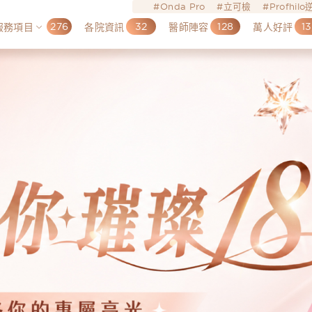
Onda Pro
立可檢
Profhil
276
32
128
13
服務項目
各院資訊
醫師陣容
萬人好評