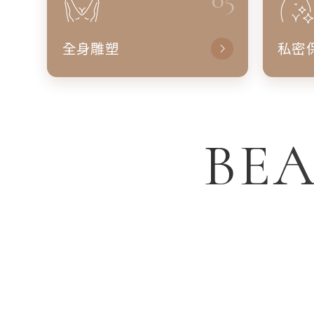
全身雕塑
私密
BEA