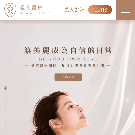
萬人好評
13,413