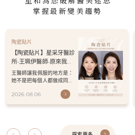
星和為您破解醫美迷思
掌握最新變美趨勢
陶瓷貼片
【陶瓷貼片】星采牙醫診
所-王珮伊醫師-原來我的
不愛笑，只是不喜歡自己
王醫師讓我佩服的地方是：
原本的牙齒
她不是把每個人都做成同一
種漂亮。 而是讓每個人變成
2026.08.06
更適合自己的樣子。 現...
探索更多