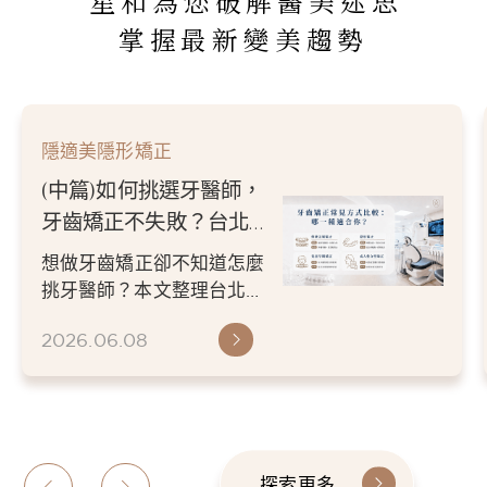
星和為您破解醫美迷思
掌握最新變美趨勢
隱適美隱形矯正
(中篇)如何挑選牙醫師，
牙齒矯正不失敗？台北／
新竹牙醫推薦指南
想做牙齒矯正卻不知道怎麼
挑牙醫師？本文整理台北／
新竹牙醫推薦挑選重點，從
2026.06.08
醫師經驗、數位檢查、矯正
方案...
探索更多