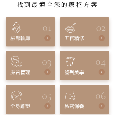
找到最適合您的療程方案
01
02
臉部輪廓
五官精修
03
04
膚質管理
齒列美學
05
06
全身雕塑
私密保養