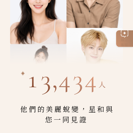
線上
客服
13,434
人
他們的美麗蛻變，星和與
您一同見證