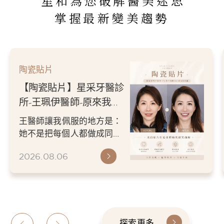
星和為您破解醫美迷思
掌握最新變美趨勢
陶瓷貼片
【陶瓷貼片】星采牙醫診
所-王珮伊醫師-從門牙縫
到自信笑容：美白貼片打
王珮伊醫師在規劃貼片時，
造更精緻的微笑曲線
除了考量牙齒本身條件，也
會從臉型比例、唇型弧度、
2026.06.26
微笑方式等細節出發，協助
患者...
探索更多