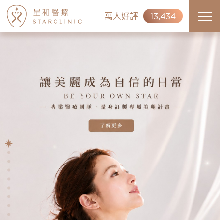
萬人好評
13,434