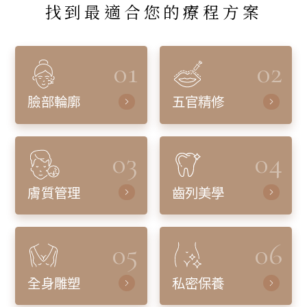
找到最適合您的療程方案
01
02
臉部輪廓
五官精修
03
04
膚質管理
齒列美學
05
06
全身雕塑
私密保養