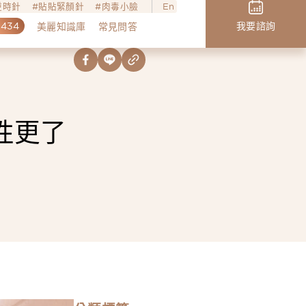
o逆時針
貼貼緊顏針
肉毒小臉
En
,434
我要諮詢
美麗知識庫
常見問答
性更了
丁