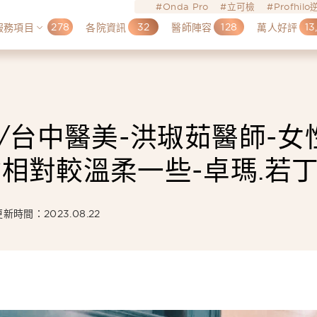
Onda Pro
立可檢
Profhil
278
32
128
13
服務項目
各院資訊
醫師陣容
萬人好評
/台中醫美-洪琡茹醫師-女
相對較溫柔一些-卓瑪.若
更新時間：2023.08.22