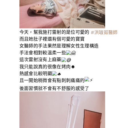
今天，幫我施打雷射的是位可愛的
#洪琡茹醫師
而且她肚子裡還有個可愛的寶寶
女醫師的手法果然是理解女性生理構造
手法會相對較溫柔一些
這次雷射沒有上麻藥
我只能說真的很像在烤肉☻️
熱感會比較明顯
且一開始稍微會有點刺刺痛痛的
後面習慣就不會有不舒服的感受了