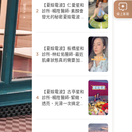
【夏娃電波】仁愛星和
診所-楊陞醫師-素顏會
線上客服
發光的秘密夏娃電波 -
陳香菱
【夏娃電波】板橋星和
診所-林虹佑醫師-最近
肌膚狀態真的需要加強
保養-Yui Huang
【夏娃電波】古亭星和
診所-楊陞醫師-緊緻、
透亮、光滑一次搞定｜
夏娃電波初體驗-Fang
美食景點分享