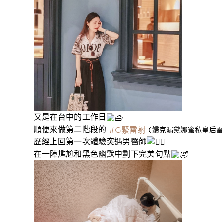
又是在台中的工作日
順便來做第二階段的
(
#G緊雷射
婦克漏黛娜蜜私皇后雷
歷經上回第一次體驗突遇男醫師
在一陣尷尬和黑色幽默中劃下完美句點