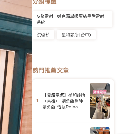
分類標籤
G緊雷射 | 婦克漏黛娜蜜絲皇后雷射
系統
洪琡茹
星和診所(台中)
熱門推薦文章
【夏娃電波】星和診所
（高雄）-劉勇甄醫師-
劉勇甄-怡庭Reina