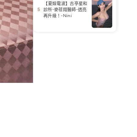
【夏娃電波】古亭星和
診所-麥荏翔醫師-透亮
再升級！-Nini