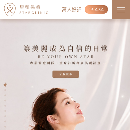
萬人好評
13,434