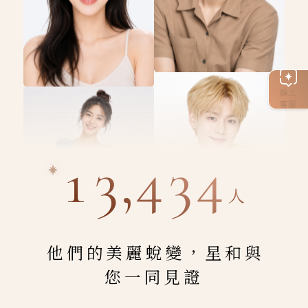
線上
客服
13,434
人
他們的美麗蛻變，星和與
您一同見證