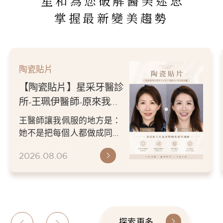
星和為您破解醫美迷思
掌握最新變美趨勢
陶瓷貼片
【陶瓷貼片】星采牙醫診
所-王珮伊醫師-原來我的
不愛笑，只是不喜歡自己
王醫師讓我佩服的地方是：
原本的牙齒
她不是把每個人都做成同一
種漂亮。 而是讓每個人變成
2026.08.06
更適合自己的樣子。 現...
探索更多