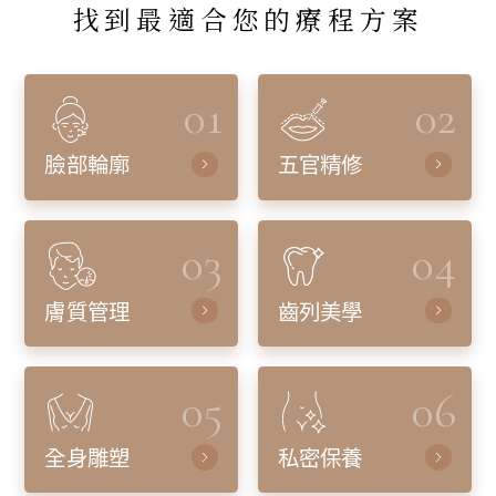
找到最適合您的療程方案
01
02
臉部輪廓
五官精修
03
04
膚質管理
齒列美學
05
06
全身雕塑
私密保養