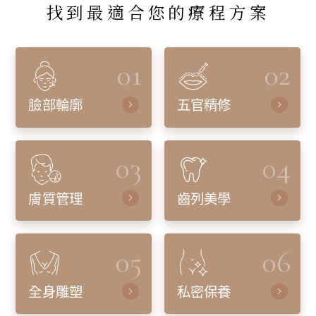
找到最適合您的療程方案
01
02
臉部輪廓
五官精修
03
04
膚質管理
齒列美學
05
06
全身雕塑
私密保養