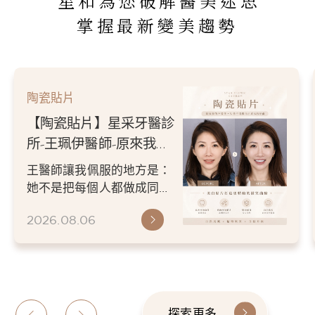
星和為您破解醫美迷思
掌握最新變美趨勢
陶瓷貼片
【陶瓷貼片】星采牙醫診
所-王珮伊醫師-原來我的
不愛笑，只是不喜歡自己
王醫師讓我佩服的地方是：
原本的牙齒
她不是把每個人都做成同一
種漂亮。 而是讓每個人變成
2026.08.06
更適合自己的樣子。 現...
探索更多