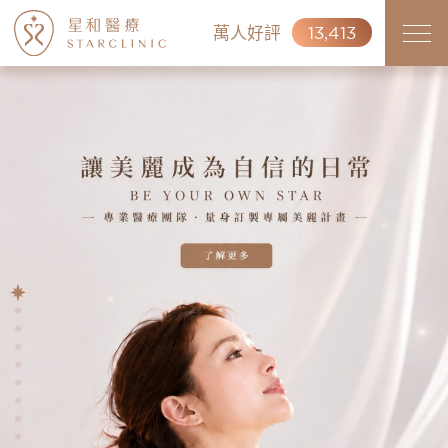
萬人好評
13,413