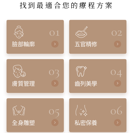
找到最適合您的療程方案
01
02
臉部輪廓
五官精修
03
04
膚質管理
齒列美學
05
06
全身雕塑
私密保養