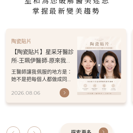
星和為您破解醫美迷思
掌握最新變美趨勢
陶瓷貼片
【陶瓷貼片】星采牙醫診
所-王珮伊醫師-原來我的
不愛笑，只是不喜歡自己
王醫師讓我佩服的地方是：
原本的牙齒
她不是把每個人都做成同一
種漂亮。 而是讓每個人變成
2026.08.06
更適合自己的樣子。 現...
探索更多