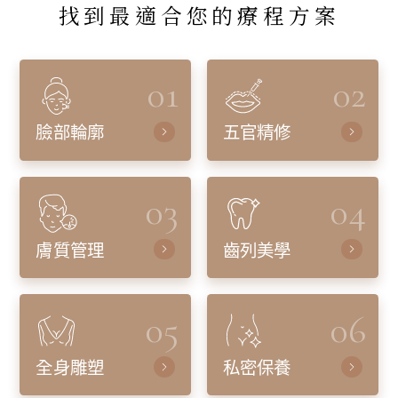
找到最適合您的療程方案
01
02
臉部輪廓
五官精修
03
04
膚質管理
齒列美學
05
06
全身雕塑
私密保養