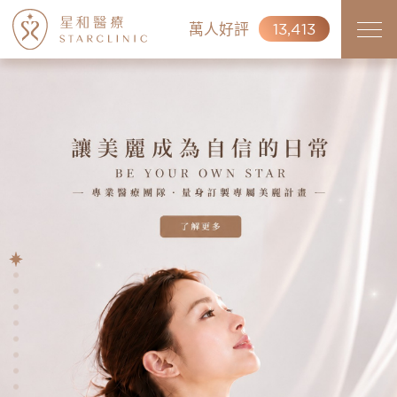
萬人好評
13,413