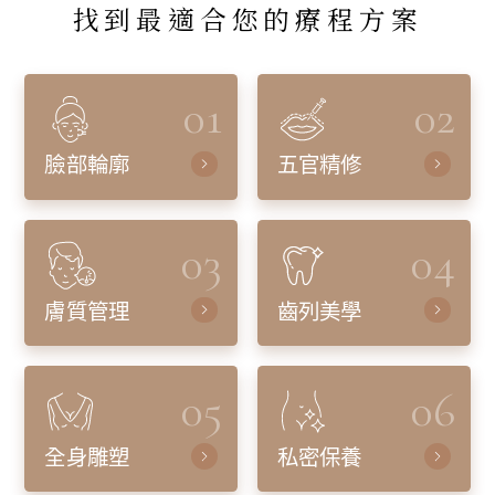
找到最適合您的療程方案
01
02
臉部輪廓
五官精修
03
04
膚質管理
齒列美學
05
06
全身雕塑
私密保養