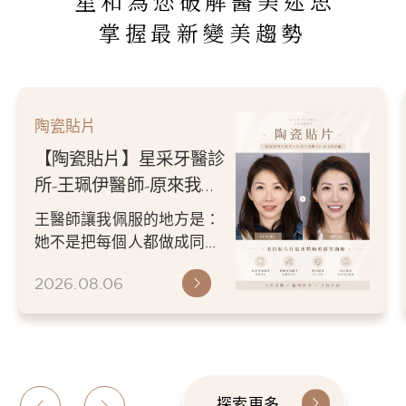
星和為您破解醫美迷思
掌握最新變美趨勢
陶瓷貼片
【陶瓷貼片】星采牙醫診
所-王珮伊醫師-原來我的
不愛笑，只是不喜歡自己
王醫師讓我佩服的地方是：
原本的牙齒
她不是把每個人都做成同一
種漂亮。 而是讓每個人變成
2026.08.06
更適合自己的樣子。 現...
探索更多