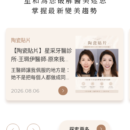
星和為您破解醫美迷思
掌握最新變美趨勢
陶瓷貼片
【陶瓷貼片】星采牙醫診
所-王珮伊醫師-原來我的
不愛笑，只是不喜歡自己
王醫師讓我佩服的地方是：
原本的牙齒
她不是把每個人都做成同一
種漂亮。 而是讓每個人變成
2026.08.06
更適合自己的樣子。 現...
探索更多