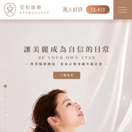
萬人好評
13,413