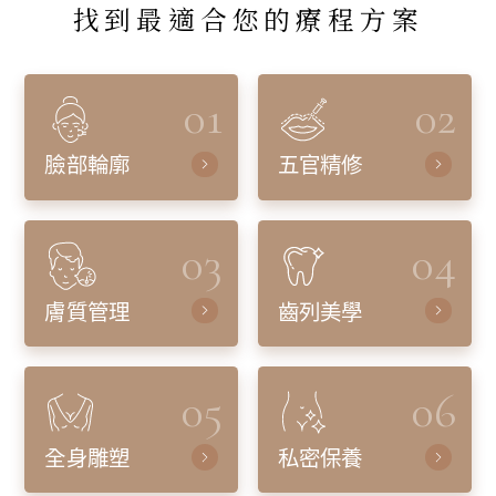
找到最適合您的療程方案
01
02
臉部輪廓
五官精修
03
04
膚質管理
齒列美學
05
06
全身雕塑
私密保養