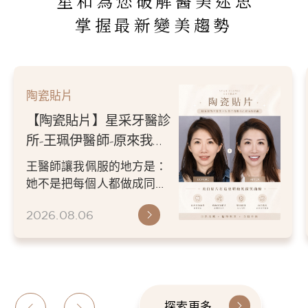
星和為您破解醫美迷思
掌握最新變美趨勢
陶瓷貼片
【陶瓷貼片】星采牙醫診
所-王珮伊醫師-原來我的
不愛笑，只是不喜歡自己
王醫師讓我佩服的地方是：
原本的牙齒
她不是把每個人都做成同一
種漂亮。 而是讓每個人變成
2026.08.06
更適合自己的樣子。 現...
探索更多