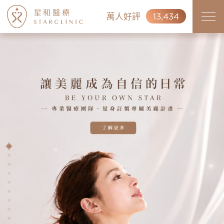
萬人好評
13,434