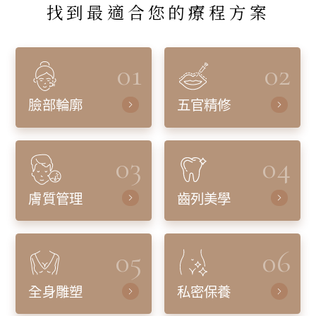
找到最適合您的療程方案
01
02
臉部輪廓
五官精修
03
04
膚質管理
齒列美學
05
06
全身雕塑
私密保養