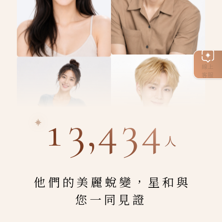
線上
客服
13,434
人
他們的美麗蛻變，星和與
您一同見證