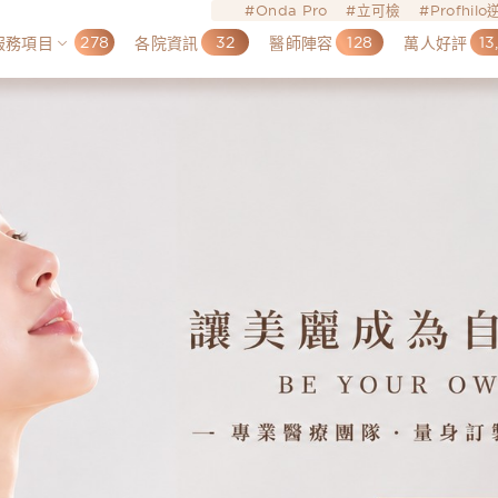
Onda Pro
立可檢
Profhil
278
32
128
13
服務項目
各院資訊
醫師陣容
萬人好評