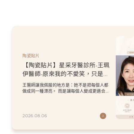
陶瓷貼片
【陶瓷貼片】星采牙醫診所-王珮
伊醫師-原來我的不愛笑，只是不
喜歡自己原本的牙齒
王醫師讓我佩服的地方是：她不是把每個人都
做成同一種漂亮。 而是讓每個人變成更適合自
己的樣子。 現...
2026.08.06