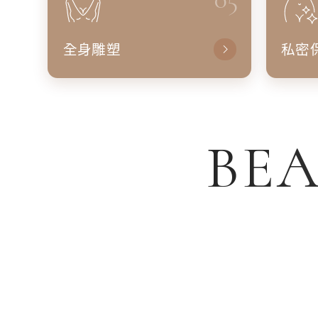
全身雕塑
私密
BEA