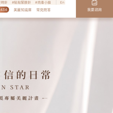
o逆時針
貼貼緊顏針
肉毒小臉
En
,434
我要諮詢
美麗知識庫
常見問答