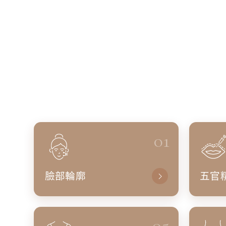
01
臉部輪廓
五官
05