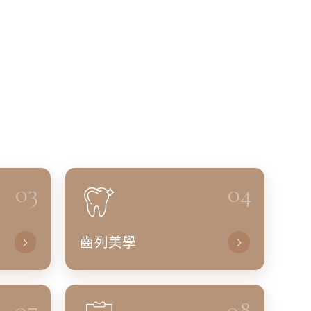
03
04
齒列美學
07
08