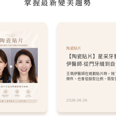
掌握最新變美趨勢
陶瓷貼片
【陶瓷貼片】星采牙
伊醫師-從門牙縫到
白貼片打造更精緻的
王珮伊醫師在規劃貼片時，除
條件，也會從臉型比例、唇型
等細節出發，協助患者...
2026.06.26