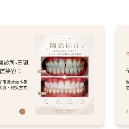
醫診所-王珮
自信笑容：美
微笑曲線
了考量牙齒本身
弧度、微笑方式
虎
2